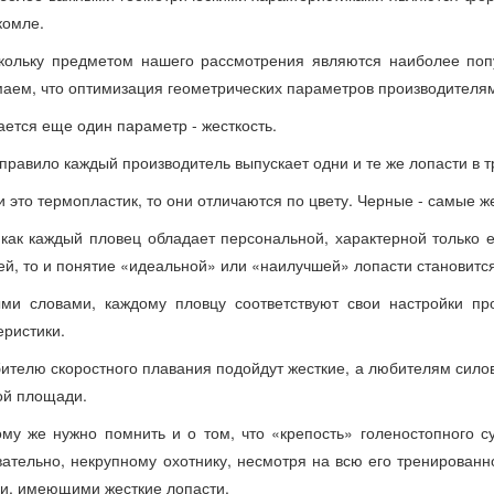
 комле.
кольку предметом нашего рассмотрения являются наиболее поп
аем, что оптимизация геометрических параметров производителя
ается еще один параметр - жесткость.
 правило каждый производитель выпускает одни и те же лопасти в тр
и это термопластик, то они отличаются по цвету. Черные - самые ж
 как каждый пловец обладает персональной, характерной только е
ей, то и понятие «идеальной» или «наилучшей» лопасти становитс
ми словами, каждому пловцу соответствуют свои настройки про
еристики.
ителю скоростного плавания подойдут жесткие, а любителям силов
ой площади.
ому же нужно помнить и о том, что «крепость» голеностопного су
ательно, некрупному охотнику, несмотря на всю его тренированн
и, имеющими жесткие лопасти.