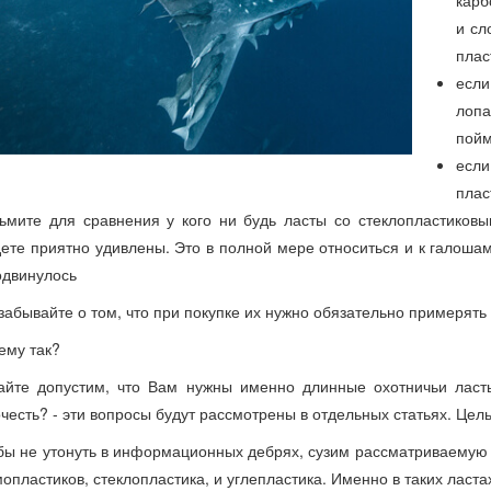
карб
и сл
плас
если
лопа
пойм
если
плас
зьмите для сравнения у кого ни будь ласты со стеклопластиков
дете приятно удивлены. Это в полной мере относиться и к галоша
одвинулось
забывайте о том, что при покупке их нужно обязательно примерять
ему так?
айте допустим, что Вам нужны именно длинные охотничьи ласт
честь? - эти вопросы будут рассмотрены в отдельных статьях. Цел
бы не утонуть в информационных дебрях, сузим рассматриваемую о
мопластиков, стеклопластика, и углепластика. Именно в таких ласт