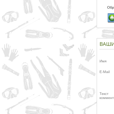
Обр
ВАШИ
Имя
E-Mail
Текст
коммент