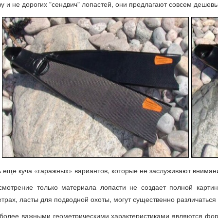
ву и не дорогих "сендвич" лопастей, они предлагают совсем дешевы
ь еще куча «гаражных» вариантов, которые не заслуживают вниман
смотрение только материала лопасти не создает полной картин
трах, ласты для подводной охоты, могут существенно различаться 
более важными геометрическими характеристиками являются фор