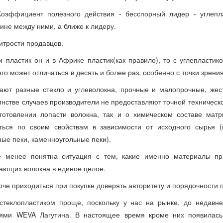
Коэффициент полезного действия - бесспорный лидер - углепл
ине между ними, а ближе к лидеру.
Хитрости продавцов.
и пластик он и в Африке пластик(как правило), то с углепластик
го может отличаться в десять и более раз, особенно с точки зрени
ают разные стекло и углеволокна, прочные и малопрочные, жес
нстве случаев производители не предоставляют точной техничес
готовлении лопасти волокна, так и о химическом составе мат
ться по своим свойствам в зависимости от исходного сырья (
ые пеки, каменноугольные пеки).
 менее понятна ситуация с тем, какие именно материалы пр
ающих волокна в единое целое.
оче приходиться при покупке доверять авторитету и порядочности 
стеклопластиком проще, поскольку у нас на рынке, до недавн
тями WEVA Лагутина. В настоящее время кроме них появилась