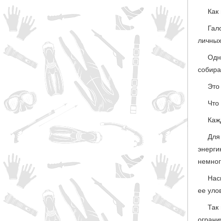
Как
Гал
личных
Одн
собира
Это
Что
Каж
Для
энерги
немног
Нас
ее уло
Так
ограни