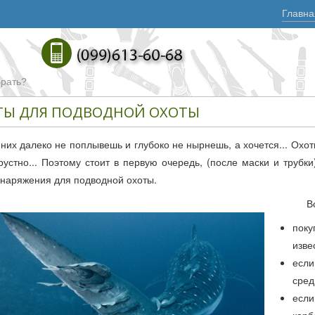
Главна
брать?
ТЫ ДЛЯ ПОДВОДНОЙ ОХОТЫ
 них далеко не поплывешь и глубоко не нырнешь, а хочется... Охотн
грустно... Поэтому стоит в первую очередь, (после маски и труб
снаряжения для подводной охоты.
В
пок
изве
если
сред
есл