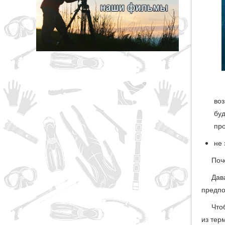
грн
ОТМЕНА
во
бу
пр
не 
Поч
Дав
предпо
Что
из тер