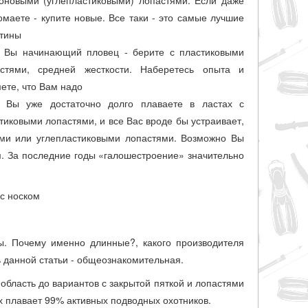
оновыми (углепластиковыми) лопастями. Если даже
омаете - купите новые. Все таки - это самые лучшие
тины
 Вы начинающий пловец - берите с пластиковыми
стями, средней жесткости. Наберетесь опыта и
ете, что Вам надо
 Вы уже достаточно долго плаваете в ластах с
тиковыми лопастями, и все Вас вроде бы устраивает,
ыми или углепластиковыми лопастями. Возможно Вы
м. За последние годы «галошестроение» значительно
 с носком
ы. Почему именно длинные?, какого производителя
ь данной статьи - общеознакомительная.
бласть до вариантов с закрытой пяткой и лопастями
ах плавает 99% активных подводных охотников.