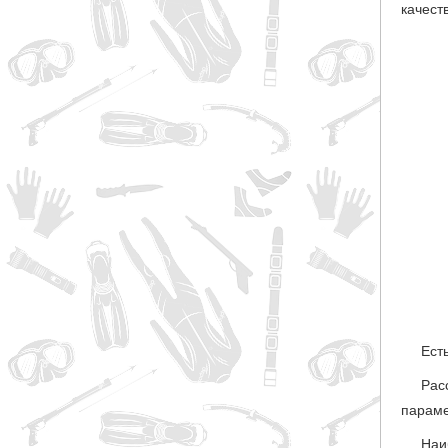
качест
Ест
Рас
параме
Наи