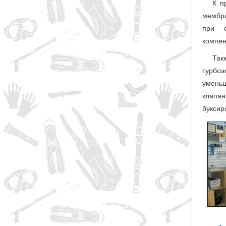
К п
мембра
при о
компен
Так
турбоэ
уменьш
клапан
буксир