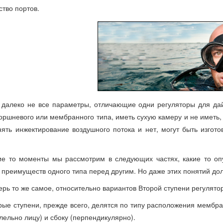
ство портов.
 далеко не все параметры, отличающие одни регуляторы для дайв
оршневого или мембранного типа, иметь сухую камеру и не иметь,
ять инжектирование воздушного потока и нет, могут быть изгот
ие то моменты мы рассмотрим в следующих частях, какие то опус
 преимуществ одного типа перед другим. Но даже этих понятий дол
ерь то же самое, относительно вариантов Второй ступени регулято
рые ступени, прежде всего, делятся по типу расположения мемб
лельно лицу) и сбоку (перпендикулярно).