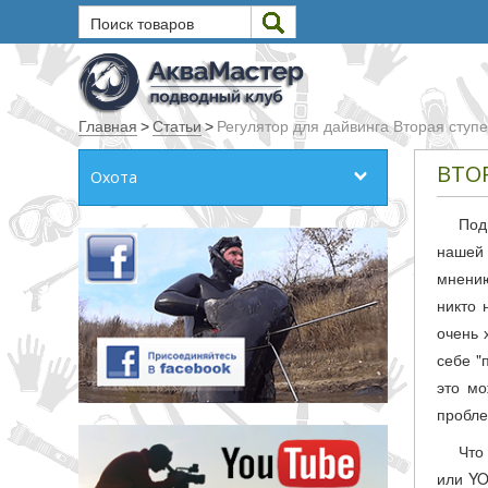
Поиск товаров
Текст
Главная
>
Статьи
>
Регулятор для дайвинга Вторая ступ
Искать
ВТО
Охота
Любое из слов
Под
Все слова
нашей 
Точное совпадение
мнению
никто 
Категории
очень 
себе "
Производитель
это мо
пробле
_JSHOP_SEARCH_COINS
Что
или YO
от
до