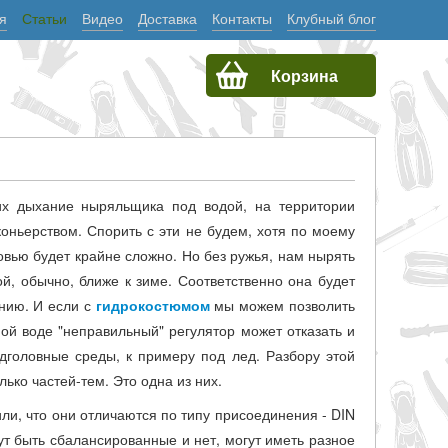
я
Статьи
Видео
Доставка
Контакты
Клубный блог
Корзина
х дыхание ныряльщика под водой, на территории
ньерством. Спорить с эти не будем, хотя по моему
вью будет крайне сложно. Но без ружья, нам нырять
й, обычно, ближе к зиме. Соответственно она будет
нию. И если с
гидрокостюмом
мы можем позволить
дной воде "неправильный" регулятор может отказать и
дголовные среды, к примеру под лед. Разбору этой
ько частей-тем. Это одна из них.
или, что они отличаются по типу присоединения - DIN
т быть сбалансированные и нет, могут иметь разное