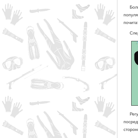
Бол
попул
почита
Сле
Рег
посред
сторон