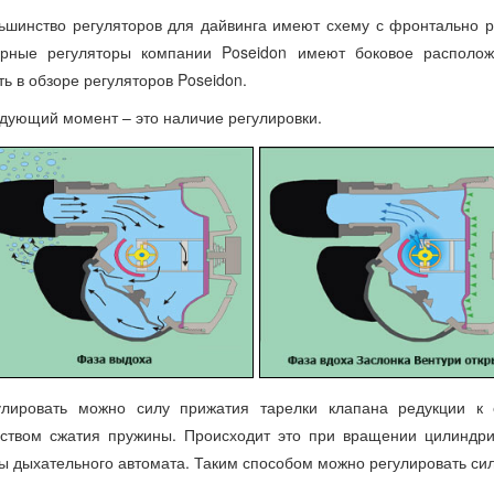
ьшинство регуляторов для дайвинга имеют схему с фронтально 
ярные регуляторы компании Poseidon имеют боковое располо
ть в обзоре регуляторов Poseidon.
дующий момент – это наличие регулировки.
улировать можно силу прижатия тарелки клапана редукции к 
ством сжатия пружины. Происходит это при вращении цилиндрич
ы дыхательного автомата. Таким способом можно регулировать си