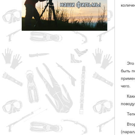
количе
грн
ОТМЕНА
Это
быть п
примен
чего.
Как
поводу
Теп
Вто
(парал