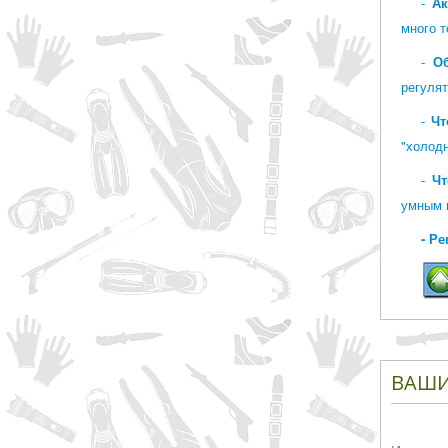
-
Ак
много т
-
О
регулят
-
Чт
"холодн
-
Чт
умным в
- Р
ВАШИ