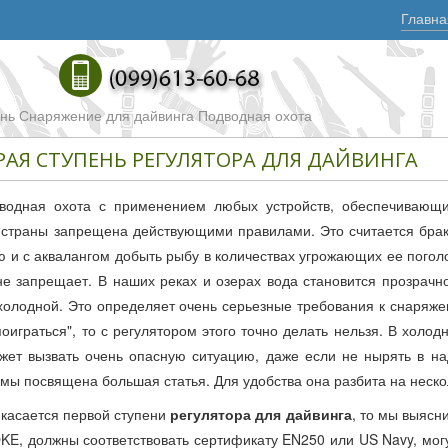
Главна
ень Снаряжение для дайвинга Подводная охота
РАЯ СТУПЕНЬ РЕГУЛЯТОРА ДЛЯ ДАЙВИНГА
водная охота с применением любых устройств, обеспечивающи
страны запрещена действующими правилами. Это считается брако
 и с аквалангом добыть рыбу в количествах угрожающих ее поголо
не запрещает. В наших реках и озерах вода становится прозрачно
холодной. Это определяет очень серьезные требования к снаряже
поиграться", то с регулятором этого точно делать нельзя. В холо
жет вызвать очень опасную ситуацию, даже если не нырять в на
мы посвящена большая статья. Для удобства она разбита на нескол
 касается первой ступени
регулятора для дайвинга
, то мы выясн
KE, должны соответствовать сертификату EN250 или US Navy, могу