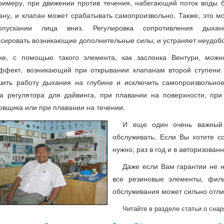
римеру, при движении против течения, набегающий поток воды б
ну, и клапан может срабатывать самопроизвольно. Также, это мо
пускании лица вниз. Регулировка сопротивления дыхан
сировать возникающие дополнительные силы, и устраняет неудобс
же, с помощью такого элемента, как заслонка Вентури, можн
ффект, возникающий при открывании клапанам второй ступени.
ить работу дыхания на глубине и исключить самопроизвольно
а регулятора для дайвинга, при плавании на поверхности, при
овщика или при плавании на течении.
И еще один очень важный 
обслуживать. Если Вы хотите со
нужно, раз в год и в авторизован
Даже если Вам гарантии не н
все резиновые элементы, филь
обслуживания может сильно отлич
Читайте в разделе статьи о сна