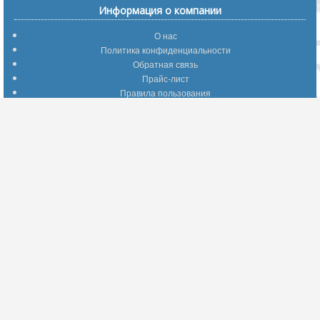
Информация о компании
О нас
Политика конфиденциальности
Обратная связь
Прайс-лист
Правила пользования
Помощь по сайту
Путеводитель по сайту
Информация о доставке
Отследить Ваш заказ
Возврат и обмен
Помощь
Популярные страницы
Вопросы по выбору товаров
Оптимальные способы оплаты
А что делать - если…???
Барахолка
Информация для партнеров