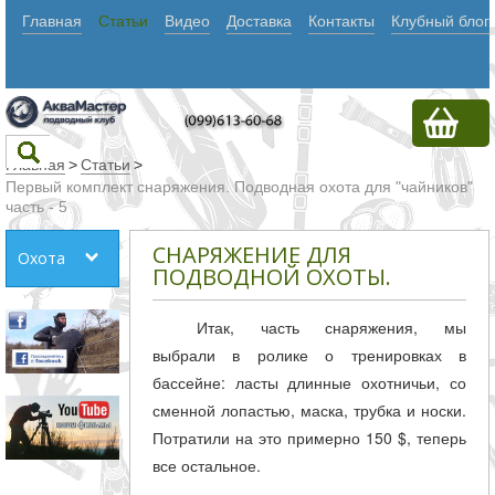
Главная
Статьи
Видео
Доставка
Контакты
Клубный блог
Главная
>
Статьи
>
Первый комплект снаряжения. Подводная охота для "чайников"
часть - 5
Текст
СНАРЯЖЕНИЕ ДЛЯ
Охота
ПОДВОДНОЙ ОХОТЫ.
Искать
Итак, часть снаряжения, мы
Любое из
выбрали в ролике о тренировках в
слов
бассейне: ласты длинные охотничьи, со
Все
сменной лопастью, маска, трубка и носки.
слова
Потратили на это примерно 150 $, теперь
все остальное.
Точное