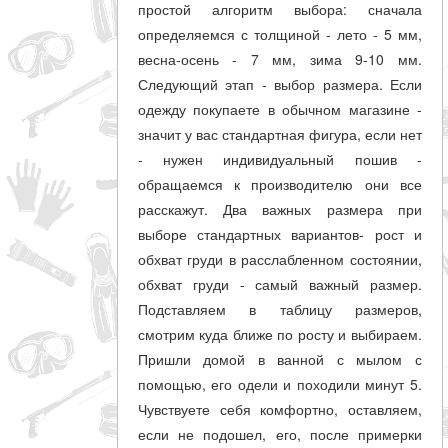
простой алгоритм выбора: сначала
совпадение
определяемся с толщиной - лето - 5 мм,
весна-осень - 7 мм, зима 9-10 мм.
Категории
Следующий этап - выбор размера. Если
одежду покупаете в обычном магазине -
Производитель
значит у вас стандартная фигура, если нет
- нужен индивидуальный пошив -
_JSHOP_SEARCH_COINS
обращаемся к производителю они все
от
расскажут. Два важных размера при
выборе стандартных вариантов- рост и
обхват груди в расслабленном состоянии,
до
обхват груди - самый важный размер.
Подставляем в таблицу размеров,
смотрим куда ближе по росту и выбираем.
грн
Пришли домой в ванной с мылом с
помощью, его одели и походили минут 5.
Чувствуете себя комфортно, оставляем,
если не подошел, его, после примерки