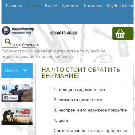
Главная
Статьи
Видео
Доставка
Контакты
Клубный блог
Главная
>
Статьи
>
Гидрокостюм! Очередной материал на тему выбора
гидрокостюма для подводной охоты.
Текст
НА ЧТО СТОИТ ОБРАТИТЬ
Охота
ВНИМАНИЕ?
Искать
1. толщина гидрокостюма
Любое из
2. размер гидрокостюма
слов
Все
3. неопрен и его наружное покрытие
слова
4. цена
Точное
Соответственно отсюда предельно