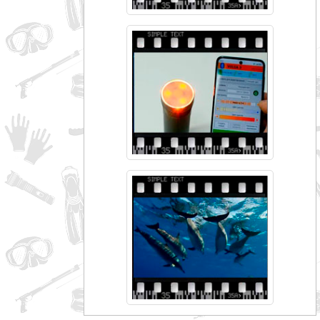
совпадение
Категории
Производитель
_JSHOP_SEARCH_COINS
от
до
грн