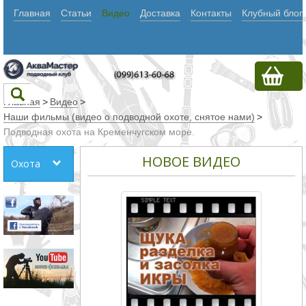
Главная
Статьи
Видео
Доставка
Контакты
Клубный блог
Главная
>
Видео
>
Наши фильмы (видео о подводной охоте, снятое нами)
>
Подводная охота на Кременчугском море.
Текст
НОВОЕ ВИДЕО
Охота
Искать
Любое из
слов
Все
слова
Точное