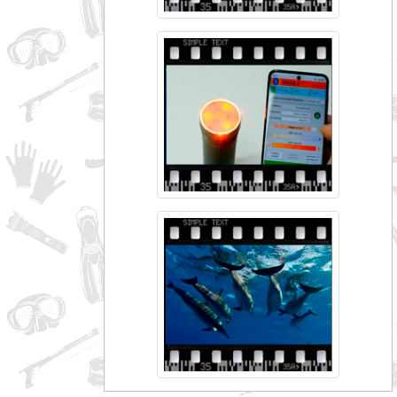
совпадение
Категории
Производитель
_JSHOP_SEARCH_COINS
от
до
грн