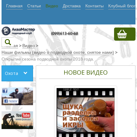
Главная
Статьи
Видео
Доставка
Контакты
Клубный блог
Главная
>
Видео
>
Наши фильмы (видео о подводной охоте, снятое нами)
>
Открытие сезона подводной охоты 2018 года.
Текст
НОВОЕ ВИДЕО
Охота
Искать
Любое из
слов
Все
слова
Точное