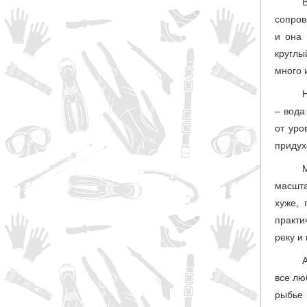
сопров
и она 
круглы
много 
– вода
от уро
придух
масшта
хуже, 
практи
реку и
все лю
рыбье 