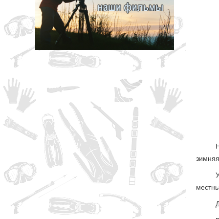
грн
ОТМЕНА
зимняя
местны