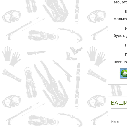
это, эт
малька
будет.
новино
ВАШИ
Имя