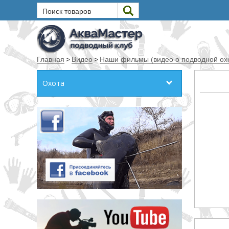
Поиск товаров
Текст
Главная
>
Видео
>
Наши фильмы (видео о подводной охо
Искать
Охота
Любое из слов
Все слова
Точное совпадение
Категории
Производитель
_JSHOP_SEARCH_COINS
от
до