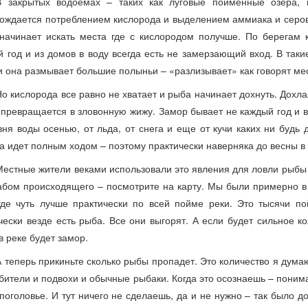
В закрытых водоемах – таких как луговые пойменные озера, 
ождается потреблением кислорода и выделением аммиака и серов
начинает искать места где с кислородом получше. По берегам 
й год и из домов в воду всегда есть не замерзающий вход. В так
и она размывает большие полыньи – «разлизывает» как говорят ме
Но кислорода все равно не хватает и рыба начинает дохнуть. Дохла
 превращается в зловонную жижу. Замор бывает не каждый год и в
вня воды осенью, от льда, от снега и еще от кучи каких ни будь 
а идет полным ходом – поэтому практически наверняка до весны в 
Местные жители веками использовали это явления для ловли рыбы 
бом происходящего – посмотрите на карту. Мы были примерно в э
где чуть лучше практически по всей пойме реки. Это тысячи п
чески везде есть рыба. Все они выгорят. А если будет сильное к
 в реке будет замор.
А теперь прикиньте сколько рыбы пропадет. Это количество я дум
бители и подвохи и обычные рыбаки. Когда это осознаешь – поним
поголовье. И тут ничего не сделаешь, да и не нужно – так было до