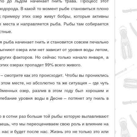
по до льдом начинает гнить трава. Процесс этот
одорода. В какой то момент рыбе становиться плохо
к примеру этих озер живут бобры, которые активны
ие места и направляется рыба. Рыбы там собирается
стные.
я рыба начинает гнить и становится совсем печально
ыгниют озера или нет зависит от уровня воды летом,
других факторов. Но сейчас только начало января, а
этих озерах пропадет 99% всего живого.
– смотрите как это происходит. Чтобы вы прониклись
том месте, но абсолютно та же ситуация – где чуть
ойменных озер, разлив в этом году был хорошим и
олебание уровня воды в Десне – потянет эту гниль в
аю в сотни раз больше той рыбы которую вылавливают
аешь, что мы переоцениваем свою роль и влияние на
 нас и будет после нас. Жизнь это не только это или