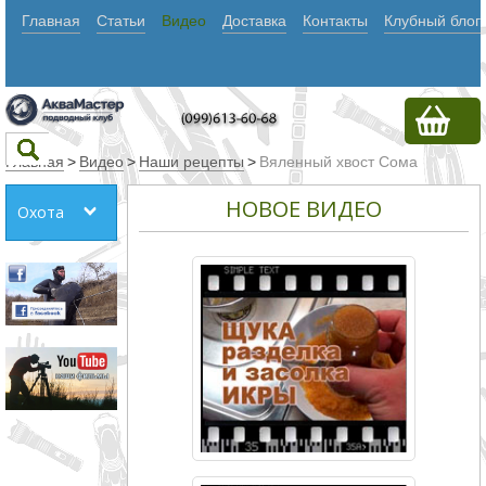
Главная
Статьи
Видео
Доставка
Контакты
Клубный блог
Главная
>
Видео
>
Наши рецепты
>
Вяленный хвост Сома
НОВОЕ ВИДЕО
Охота
Текст
Искать
Любое из
слов
Все
слова
Точное