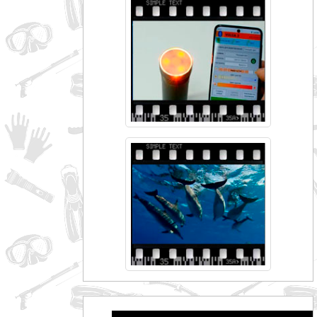
совпадение
Категории
Производитель
_JSHOP_SEARCH_COINS
от
до
грн