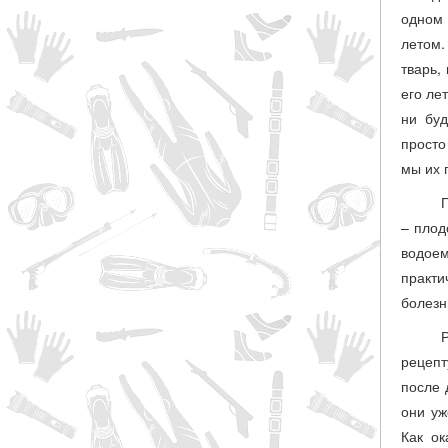
одном 
летом.
тварь,
его ле
ни буд
просто
мы их 
– плод
водоем
практи
болезн
рецепт
после 
они уж
Как ок