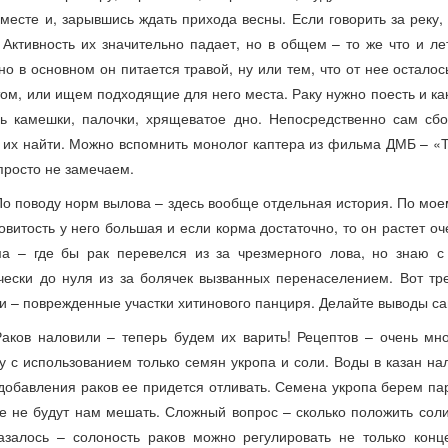
месте и, зарывшись ждать прихода весны. Если говорить за реку, 
 Активность их значительно падает, но в общем – то же что и ле
 но в основном он питается травой, ну или тем, что от нее осталос
том, или ищем подходящие для него места. Раку нужно поесть и ка
ь камешки, палочки, хрящеватое дно. Непосредственно сам сбо
 их найти. Можно вспомнить монолог каптера из фильма ДМБ – «Ты 
просто не замечаем.
По поводу норм вылова – здесь вообще отдельная история. По мое
овитость у него большая и если корма достаточно, то он растет о
а – где бы рак перевелся из за чрезмерного лова, но знаю с
чески до нуля из за болячек вызванных перенаселением. Вот т
и – поврежденные участки хитинового панциря. Делайте выводы са
Раков наловили – теперь будем их варить! Рецептов – очень мн
у с использованием только семян укропа и соли. Воды в казан на
добавления раков ее придется отливать. Семена укропа берем пар
е не будут нам мешать. Сложный вопрос – сколько положить сол
азалось – солоность раков можно регулировать не только кон