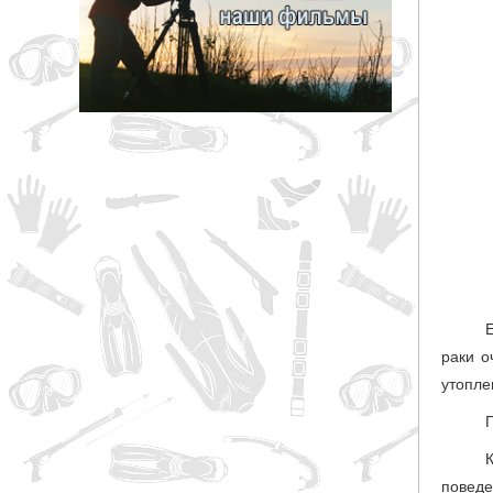
грн
ОТМЕНА
раки о
утопле
поведе