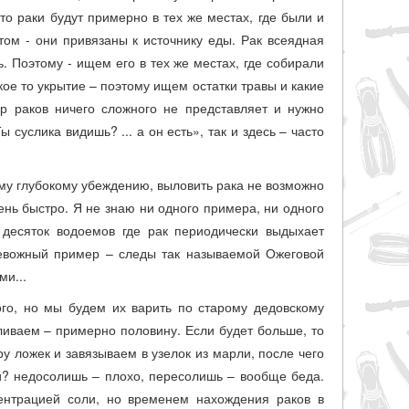
то раки будут примерно в тех же местах, где были и
том - они привязаны к источнику еды. Рак всеядная
ь. Поэтому - ищем его в тех же местах, где собирали
кое то укрытие – поэтому ищем остатки травы и какие
р раков ничего сложного не представляет и нужно
суслика видишь? ... а он есть», так и здесь – часто
му глубокому убеждению, выловить рака не возможно
чень быстро. Я не знаю ни одного примера, ни одного
 десяток водоемов где рак периодически выдыхает
ревожный пример – следы так называемой Ожеговой
ми...
ого, но мы будем их варить по старому дедовскому
ливаем – примерно половину. Если будет больше, то
у ложек и завязываем в узелок из марли, после чего
и? недосолишь – плохо, пересолишь – вообще беда.
центрацией соли, но временем нахождения раков в