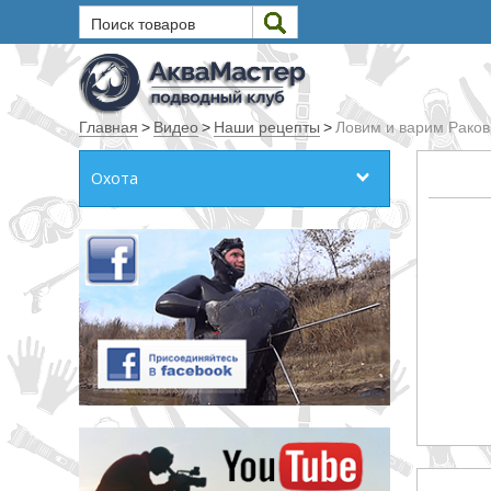
Поиск товаров
Текст
Главная
>
Видео
>
Наши рецепты
>
Ловим и варим Раков
Искать
Охота
Любое из слов
Все слова
Точное совпадение
Категории
Производитель
_JSHOP_SEARCH_COINS
от
до