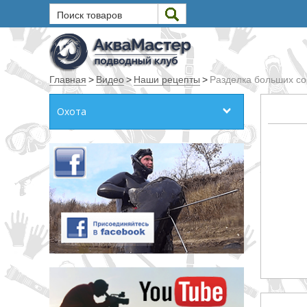
Поиск товаров
Текст
Главная
>
Видео
>
Наши рецепты
>
Разделка больших с
Искать
Охота
Любое из слов
Все слова
Точное совпадение
Категории
Производитель
_JSHOP_SEARCH_COINS
от
до