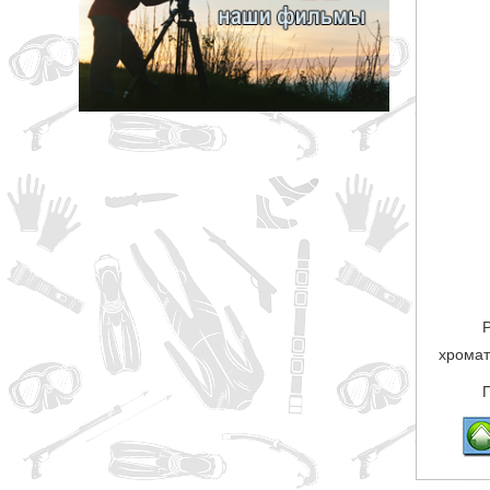
грн
ОТМЕНА
хромать