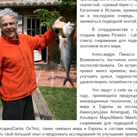
скалистый, суровый берег») 
Каталонии в Испании, провин
не в последнюю очередь, 
заниматься подводной охотой
В сотрудничестве с 
создана фирма Picasso - Lat
спектр снаряжения для подв
охотников всего мира.
Алессандро Пикассо
Возможность постоянно охот
поспособствовала. Он встре
провел много времени, выс
улучшить ружья, гидрокост
удовлетворить потребности с
Что пишут о себе на с
году, производила продукц
инновационные технологии, с
мира и Европы за послед
Аменгуал(Jose Amengual), Пе
Альберто Марч(Alberto March
снаряжение для подводной о
сорио(Carlos Os?rio), также чемпион мира и Европы в составе коман
ть свой большой опыт и продолжать исследования по улучшению произв