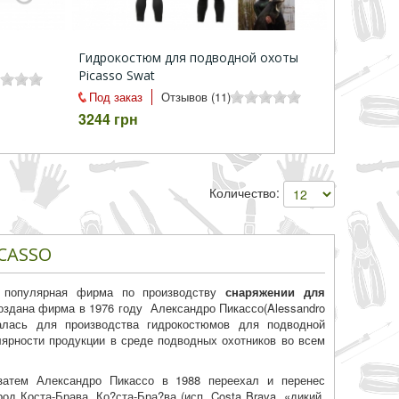
Гидрокостюм для подводной охоты
Picasso Swat
Под заказ
Отзывов (11)
3244 грн
Количество:
CASSO
 популярная фирма по производству
снаряжении для
оздана фирма в 1976 году Александро Пикассо(Alessandro
валась для производства гидрокостюмов для подводной
улярности продукции в среде подводных охотников во всем
затем Александро Пикассо в 1988 переехал и перенес
род Коста-Брава.
Ко?ста-Бра?ва (исп. Costa Brava, «дикий,