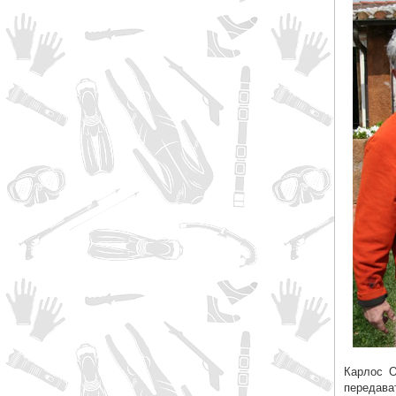
Карлос О
передава