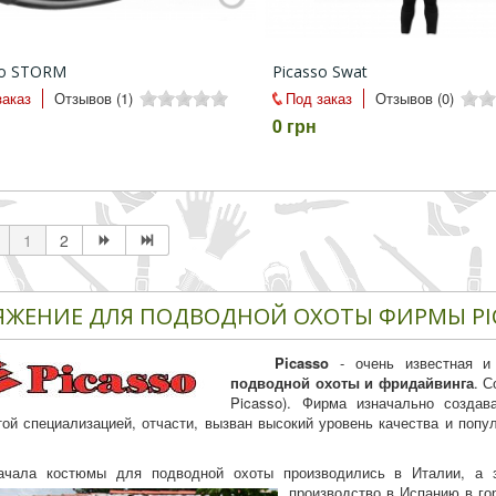
so STORM
Picasso Swat
заказ
Отзывов (1)
Под заказ
Отзывов (0)
0 грн
1
2
ЯЖЕНИЕ ДЛЯ ПОДВОДНОЙ ОХОТЫ ФИРМЫ PI
Picasso
- очень известная и
подводной охоты и фридайвинга
. С
Picasso). Фирма изначально созда
той специализацией, отчасти, вызван высокий уровень качества и поп
ачала костюмы для подводной охоты производились в Италии, а 
производство в Испанию в го