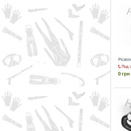
Picas
Под 
0 грн