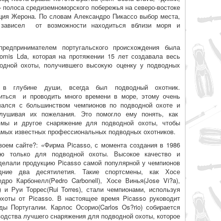
— полоса средиземноморского побережья на северо-востоке
ция Жерона. По словам Александро Пикассо выбор места,
зависел от возможности находиться вблизи моря и
.
предпринимателем португальского происхождения была
omis Lda, которая на протяжении 15 лет создавала весь
одной охоты, получившего высокую оценку у подводных
 в глубине души, всегда был подводный охотник.
иться и проводить много времени в море, этому очень
чался с большинством чемпионов по подводной охоте и
лушивая их пожелания. Это помогло ему понять, как
юмы и другое снаряжение для подводной охоты, чтобы
амых известных профессиональных подводных охотников.
воем сайте?: «Фирма Picasso, с момента создания в 1986
ию только для подводной охоты. Высокое качество и
делали продукцию Picasso самой популярной у чемпионов
ние два десятилетия. Такие спортсмены, как Хосе
дро Карбонелл(Pedro Carbonell), Хосе Винья(Jose Vi?a),
) и Руи Торрес(Rui Torres), стали чемпионами, используя
хоты от Picasso. В настоящее время Picasso руководит
ды Португалии. Карлос Осорио(Carlos Os?rio) собирается
одства лучшего снаряжения для подводной охоты, которое