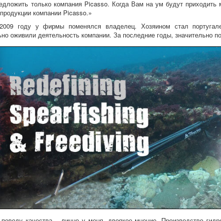
едложить только компания Picasso. Когда Вам на ум будут приходить 
 продукции компании Picasso.»
2009 году у фирмы поменялся владелец. Хозяином стал португале
ьно оживили деятельность компании. За последние годы, значительно п
 поводу качества – лично у меня, двоякое мнение. Производство гид