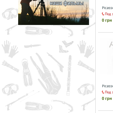
грн
Picass
Под 
0 грн
ОТМЕНА
Picass
Под 
0 грн