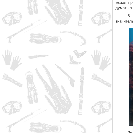
может пр
думать о
В 
значител
По