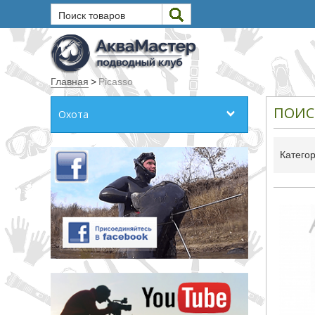
Поиск товаров
Текст
Главная
>
Picasso
Искать
ПОИС
Охота
Любое из слов
Все слова
Катего
Точное совпадение
Категории
Производитель
_JSHOP_SEARCH_COINS
от
до