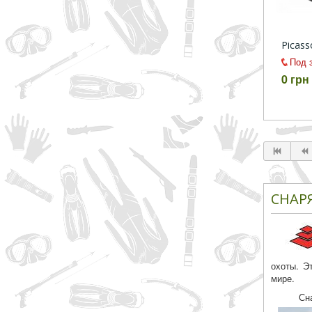
Picas
Под 
0 грн
СНАР
охоты. Э
мире.
Сн