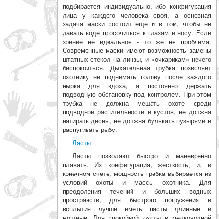
подбирается индивидуально, ибо конфигурация
лица у каждого человека своя, а основная
задача маски состоит еще и в том, чтобы не
давать воде просочиться к глазам и носу. Если
зрение не идеальное - то же не проблема.
Современные маски имеют возможность замены
штатных стекол на линзы, и «очкарикам» нечего
беспокоиться. Дыхательная трубка позволяет
охотнику не поднимать голову после каждого
нырка для вдоха, а постоянно держать
подводную обстановку под контролем. При этом
трубка не должна мешать охоте среди
подводной растительности и кустов, не должна
натирать десны, не должна булькать пузырями и
распугивать рыбу.
Ласты
Ласты позволяют быстро и маневренно
плавать. Их конфигурация, жесткость, и, в
конечном счете, мощность гребка выбирается из
условий охоты и массы охотника. Для
преодоления течений и больших водных
пространств, для быстрого погружения и
всплытия лучше иметь пасты длинные и
мощные. Для спокойной охоты в мелководной