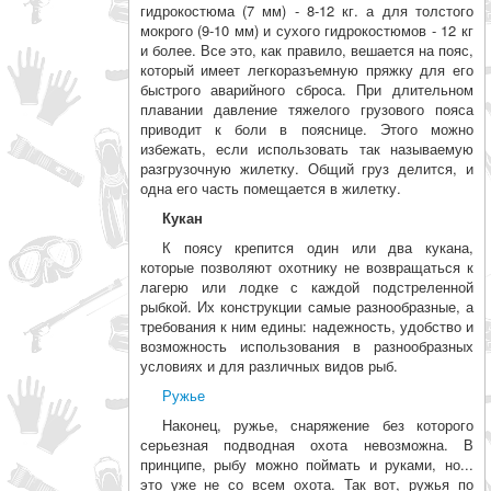
гидрокостюма (7 мм) - 8-12 кг. а для толстого
мокрого (9-10 мм) и сухого гидрокостюмов - 12 кг
и более. Все это, как правило, вешается на пояс,
который имеет легкоразъемную пряжку для его
быстрого аварийного сбро­са. При длительном
плавании давление тя­желого грузового пояса
приводит к боли в пояснице. Этого можно
избежать, если ис­пользовать так называемую
разгрузочную жилетку. Общий груз делится, и
одна его часть помещается в жилетку.
Кукан
К поясу крепится один или два кукана,
которые позволяют охотнику не возвра­щаться к
лагерю или лодке с каждой под­стреленной
рыбкой. Их конструкции самые разнообразные, а
требования к ним едины: надежность, удобство и
возможность ис­пользования в разнообразных
условиях и для различных видов рыб.
Ружье
Наконец, ружье, снаряжение без которого
серьезная подводная охота невозможна. В
принципе, рыбу можно поймать и руками, но...
это уже не со всем охота. Так вот, ружья по