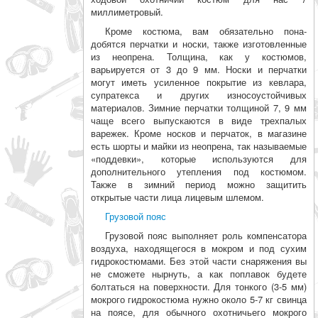
миллиметровый.
Кроме костюма, вам обязательно пона­
добятся перчатки и носки, также изготов­ленные
из неопрена. Толщина, как у костю­мов,
варьируется от 3 до 9 мм. Носки и перчатки
могут иметь усиленное покрытие из кевлара,
супратекса и других износоус­тойчивых
материалов. Зимние перчатки толщиной 7, 9 мм
чаще всего выпускаются в виде трехпалых
варежек. Кроме носков и перчаток, в магазине
есть шорты и майки из неопрена, так называемые
«поддевки», ко­торые используются для
дополнительного утепления под костюмом.
Также в зимний период можно защитить
открытые части лица лицевым шлемом.
Грузовой пояс
Грузовой пояс выполняет роль компен­сатора
воздуха, находящегося в мокром и под сухим
гидрокостюмами. Без этой части снаряжения вы
не сможете нырнуть, а как поплавок будете
болтаться на поверхности. Для тонкого (3-5 мм)
мокрого гидрокостюма нужно около 5-7 кг свинца
на поясе, для обычно­го охотничьего мокрого