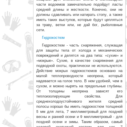
части водоемов замечательно подойдут ласты
средней длины и жесткости. Конечно, они не
должны сдавливать или натирать стопу, а также
иметь таких выступов, которые будут цепляться
за траву, ветки или, не дай бог, рыболовные
сети.
Гидрокостюм
Гидрокостюм - часть снаряжения, служащая
для защиты тела от холода и механических
повреждений и делятся на два типа: «сухие» и
«мокрые». Сухие, в качестве снаряжения для
подводной охоты, практически не используются.
Дейст­вие мокрых гидрокостюмов основано на
малой теплопроводности неопрена, кото­рый
надевается на голое тело. В нем удобней, чем в
сухом, и можно нырять на пре­дельные глубины.
От толщины неопрена зависят его
теплоизолирующие свойства. Для
среднехолодоустойчивого жителя средней
полосы хорошо бы иметь гидрокостюм толщиной
5 мм для лета, 7 миллиметровый для поздней
весны и ранней осени и 9 миллиметровый - для
поздней осени и зимы. Таким образом, самый
ходовой охотничий костюм для нас 7