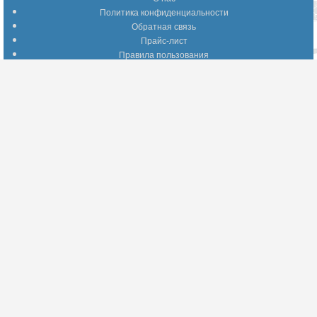
Политика конфиденциальности
Обратная связь
Прайс-лист
Правила пользования
Помощь по сайту
Путеводитель по сайту
Информация о доставке
Отследить Ваш заказ
Возврат и обмен
Помощь
Популярные страницы
Вопросы по выбору товаров
Оптимальные способы оплаты
А что делать - если…???
Барахолка
Информация для партнеров
Присоединяйтесь!
YouTube