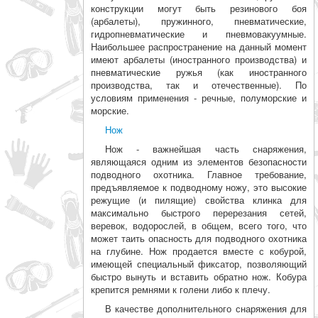
конструкции могут быть резинового боя
(арбалеты), пружинного, пневматические,
гидропневматические и пневмовакуумные.
Наибольшее распространение на данный момент
имеют арбалеты (иностранного производства) и
пневматические ружья (как ино­странного
производства, так и отечественные). По
условиям применения - речные, полуморские и
морские.
Нож
Нож - важнейшая часть снаряжения,
являющаяся одним из элементов безопасности
подводного охотника. Главное требование,
предъявляемое к подводному ножу, это высокие
режущие (и пилящие) свойства клинка для
максимально быстро­го перерезания сетей,
веревок, водорослей, в общем, всего того, что
может таить опасность для подводного охотника
на глубине. Нож продается вместе с кобурой,
имеющей специальный фиксатор, позво­ляющий
быстро вынуть и вставить обратно нож. Кобура
крепится ремнями к голени либо к плечу.
В качестве дополнительного снаряжения для