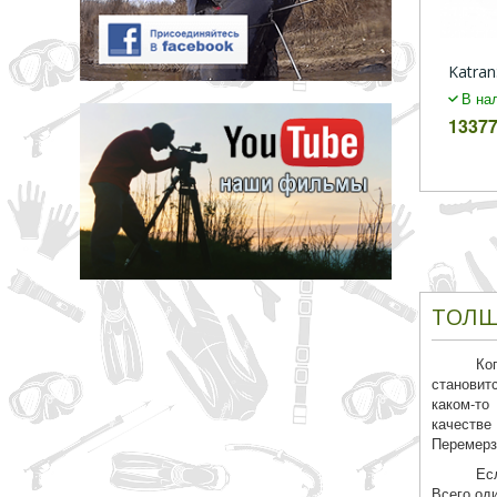
Katran
В на
13377
ТОЛЩ
Ко
становит
каком-то
качестве
Перемерз
Ес
Всего од