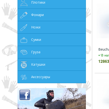
Плотики
Фонари
Ножи
Сумки
Beuch
Груза
В на
12863
Катушки
Аксессуары