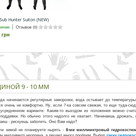
Sub Hunter Suiton (NEW)
личии
Отзывов (0)
 грн
ИНОЙ 9 - 10 ММ
гда начинаются регулярные заморозки, вода остывает до температуры
ся очень не комфортно. Ну, если 7-ка совсем свежая, то еще туда-сюда
 усредненном варианте. Каким-то выходом из положения можно счит
 поддевки. Но обычно этого надолго не хватает. Начинаешь дрожать,
аеш - рискуешь заболеть. Оно Вам надо?
ли зимой не планируете нырять -
8-ми миллиметровый гидрокостю
ин миллиметр неопрена, а решает много проблем. Выбор
таких гидроко