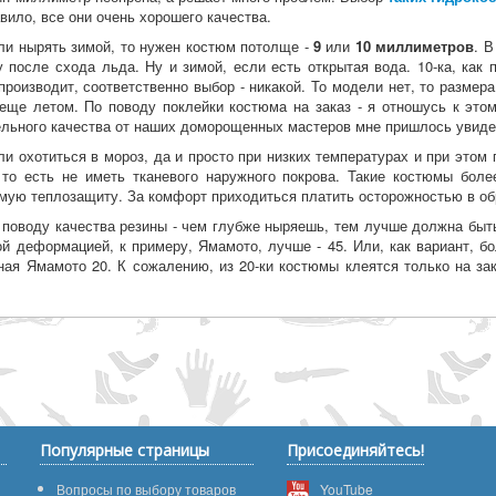
авило, все они очень хорошего качества.
ли нырять зимой, то нужен костюм потолще -
9
или
10 миллиметров
. 
у после схода льда. Ну и зимой, если есть открытая вода. 10-ка, как 
 производит, соответственно выбор - никакой. То модели нет, то разме
еще летом. По поводу поклейки костюма на заказ - я отношусь к эт
ельного качества от наших доморощенных мастеров мне пришлось увиде
ли охотиться в мороз, да и просто при низких температурах и при этом
 то есть не иметь тканевого наружного покрова. Такие костюмы бол
мую теплозащиту. За комфорт приходиться платить осторожностью в о
 поводу качества резины - чем глубже ныряешь, тем лучше должна быть
ой деформацией, к примеру, Ямамото, лучше - 45. Или, как вариант, бо
ная Ямамото 20. К сожалению, из 20-ки костюмы клеятся только на за
Популярные страницы
Присоединяйтесь!
Вопросы по выбору товаров
YouTube