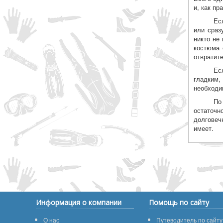
и, как пр
Ес
или сраз
никто не
костюма 
отвратит
Ес
гладким,
необходи
По
остаточн
долговеч
имеет.
Информация о компании
Помощь по сайту
О нас
Путеводитель по сайту