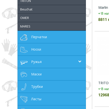
TRITON
грн
Marlin
Beuchat
В на
OMER
8811 
MARES
ОТМЕНА
Перчатки
Носки
Ружья
Маски
TRITON
Трубки
В на
12968
Ласты