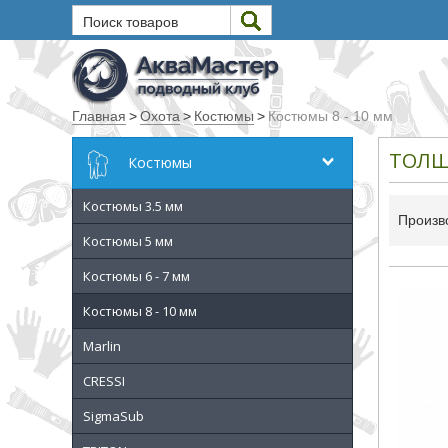
Поиск товаров
Текст
Главная
>
Охота
>
Костюмы
>
Костюмы 8 - 10 мм
Искать
ТОЛЩ
Костюмы
Любое из слов
Костюмы 3.5 мм
Все слова
Произв
Точное совпадение
Костюмы 5 мм
Костюмы 6 - 7 мм
Категории
Костюмы 8 - 10 мм
Производитель
Marlin
CRESSI
_JSHOP_SEARCH_COINS
SigmaSub
от
до