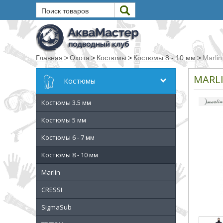
Поиск товаров
Текст
Главная
>
Охота
>
Костюмы
>
Костюмы 8 - 10 мм
>
Marli
Искать
MARL
Костюмы
Любое из слов
Костюмы 3.5 мм
Все слова
Точное совпадение
Костюмы 5 мм
Костюмы 6 - 7 мм
Категории
Костюмы 8 - 10 мм
Производитель
Marlin
CRESSI
_JSHOP_SEARCH_COINS
SigmaSub
от
до