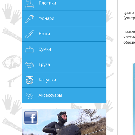
Плотики
цвет
(ульт
Фонари
прокл
Ножи
части
обесп
Сумки
Груза
Катушки
Аксессуары