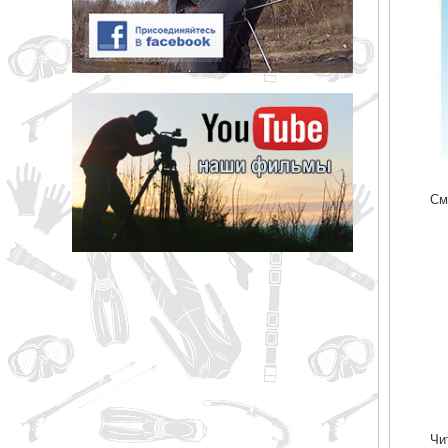
См
Чи