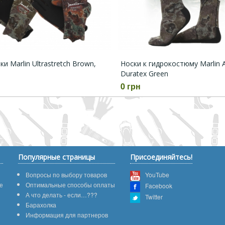
и Marlin Ultrastretch Brown,
Носки к гидрокостюму Marlin 
Duratex Green
0 грн
Популярные страницы
Присоединяйтесь!
Вопросы по выбору товаров
YouTube
е
Оптимальные способы оплаты
Facebook
А что делать - если…???
Twitter
Барахолка
Информация для партнеров