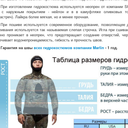
При изготовлении гидрокостюма используется неопрен от компании S
е с наружным покрытием - нейлон и в в камуфляже оливковых т
растреч). Лайкра более мягкая, но и менее прочная.
При пошиве используется современное оборудование, позволяющее 
еивания используется так называемая слепая строчка. Игла при сшива
чно проникает в неопрен, что предотвращает создание отверстий, че
ечивает водонепроницаемость, гибкость и прочность швов.
Гарантия на швы
всех гидрокостюмов компании Marlin
- 1 год.