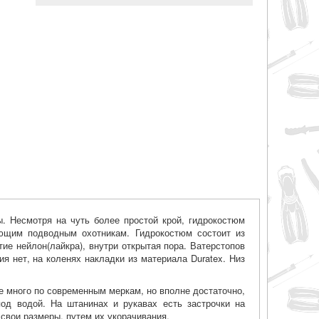
. Несмотря на чуть более простой крой, гидрокостюм
ющим подводным охотникам. Гидрокостюм состоит из
ие нейлон(лайкра), внутри открытая пора. Ватерстопов
я нет, на коленях накладки из материала Duratex. Низ
не много по современным меркам, но вполне достаточно,
од водой. На штанинах и рукавах есть застрочки на
свои размеры, путем их укорачивания.