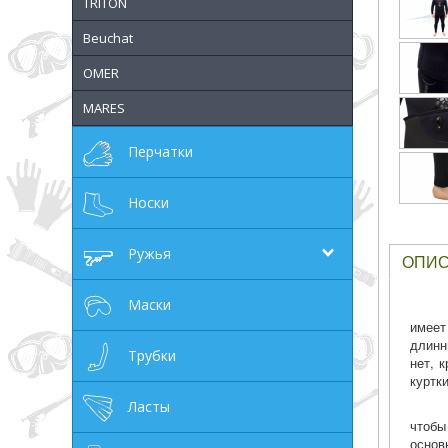
TRITON
грн
Beuchat
OMER
MARES
ОТМЕНА
Перчатки
Носки
Ружья
ОПИ
Маски
имеет
длинн
Трубки
нет, 
куртк
Ласты
чтобы
основ