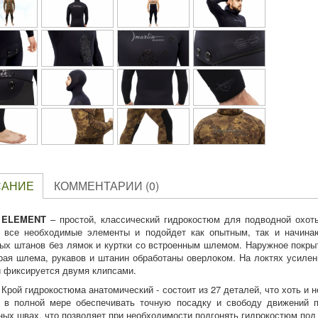
САНИЕ
КОММЕНТАРИИ (0)
ELEMENT
– простой, классический гидрокостюм для подводной охоты
 все необходимые элементы и подойдет как опытным, так и начина
ых штанов без лямок и куртки со встроенным шлемом. Наружное покрыт
края шлема, рукавов и штанин обработаны оверлоком. На локтях усилени
и фиксируется двумя клипсами.
Крой гидрокостюма анатомический - состоит из 27 деталей, что хоть и 
 в полной мере обеспечивать точную посадку и свободу движений п
ных швах, что позволяет при необходимости подгонять гидрокостюм под 