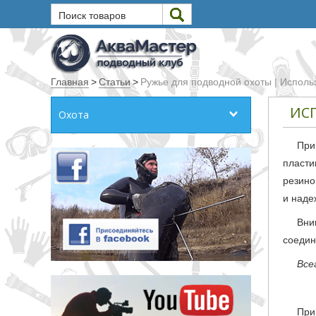
Поиск товаров
Текст
Главная
>
Статьи
>
Ружье для подводной охоты | Исполь
Искать
ИС
Охота
Любое из слов
При
Все слова
пласти
Точное совпадение
резино
и наде
Категории
Вни
соедин
Производитель
Все
_JSHOP_SEARCH_COINS
от
до
При