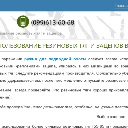
Главна
зование резиновых тяг и зацепов
ПОЛЬЗОВАНИЕ РЕЗИНОВЫХ ТЯГ И ЗАЦЕПОВ 
 заряжании
ружья для подводной охоты
следует всегда испо
ковыми креплениями зацепа, упираясь в них мизинцами во вре
вых тяг, следуйте рекомендациям производителя. Обязательно убед
жно удерживается им, после чего медленно отпускайте резиновые т
мание: всегда проверяйте, что резиновые тяги хорошо прикрепле
ение).
гда проверяйте износ резиновых тяг, особенно, на уровне пласт
Выбор зацепов
 использовании более сильных резиновых тяг (55-65 кг) реком