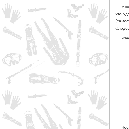
Мех
что уд
(само
Следов
Изн
Нес