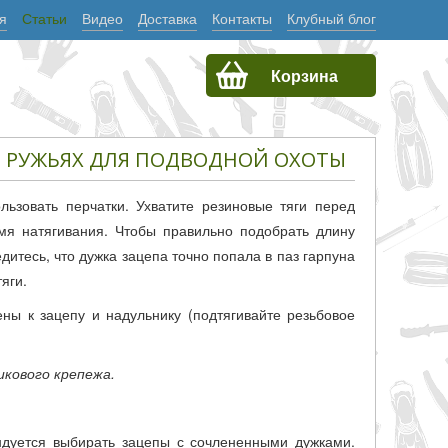
я
Статьи
Видео
Доставка
Контакты
Клубный блог
Корзина
В РУЖЬЯХ ДЛЯ ПОДВОДНОЙ ОХОТЫ
льзовать перчатки. Ухватите резиновые тяги перед
мя натягивания. Чтобы правильно подобрать длину
итесь, что дужка зацепа точно попала в паз гарпуна
яги.
ны к зацепу и надульнику (подтягивайте резьбовое
икового крепежа.
ендуется выбирать зацепы с сочлененными дужками.