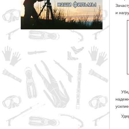
Зачаст
грн
и нагр
ОТМЕНА
Убе
надежн
усилие
Уде