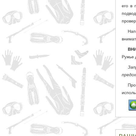
его в 
подво
провер
Нап
внимат
ВН
Ружье 
Зап
предо
Про
исполь