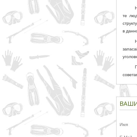
те лю
структ
в данн
запаса
уголов
совета
ВАШИ
Имя