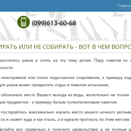
Главна
РАТЬ ИЛИ НЕ СОБИРАТЬ - ВОТ В ЧЕМ ВОПРОС
Захотелось раков и снять на эту тему ролик. Пару советов по
сности:
- неисправное или плохо подогнанное снаряжение, к примеру п
для раков может превратить отдых в тяжелое испытание.
- обозначьте место Вашего выхода из воды, желательно не только
ым предметом - к примеру белым полиэтиленовым пакетом.
- постарайтесь максимально изучить место вашего ночного заплыв
ста и скажет куда и как плыть, а в идеале проплыть по этим места
Делайте все правильно и получите удовольствие а не полные 