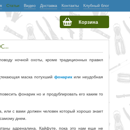
я
Статьи
Видео
Доставка
Контакты
Клубный блог
Корзина
...
 поводу ночной охоты, кроме традиционных правил
одтекающая маска потухший
фонарик
или неудобная
 повесить фонарик но и продублировать его каким то
а, или с вами должен человек который хорошо знает
м самому днем.
штаны адреналина. Кайфуте, пока это нам еще не