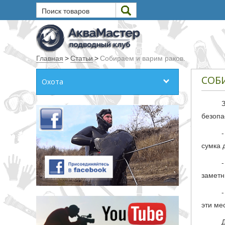
Поиск товаров
Текст
Главная
>
Статьи
>
Собираем и варим раков.
Искать
СОБИ
Охота
Любое из слов
Все слова
безопа
Точное совпадение
сумка 
Категории
Производитель
заметн
_JSHOP_SEARCH_COINS
эти ме
от
до