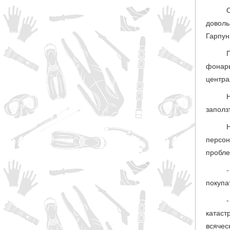
доволь
Гарпун
фонар
центра
заполз
персон
пробле
покупа
катаст
всячес