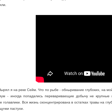
или.
Нырял я на реке Сейм. Что по рыбе - обныривание глубоких, на мой
ум - иногда попадались переваривающие добычу не крупные щу
е голавлики. Вся жизнь сконцентрирована в остатках травы на глу
щучки пастухи.