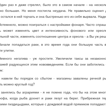
Один раз я даже стрелял, было это в самом начале - на нескол
но большая. Но меня постигла неудача. Не правильно оценил 
 остался в ней торчать и она быстренько его из себя вырвала. Наде
Потемнело, можно поиграться с настройками фонаря. Часто спраш
ь может изменять цвет и интенсивность фонового или ореол
льной части, изменять соотношение центра и ореола - а Вы уж реш
Начали попадаться раки, в это время года они большую часть 
ти улитки.
Немного негатива - уж простите. Увеличили таксы за незакон
ажей радующихся этим нововведениям. Если бы они заботились 
м:
- навели бы порядок со сбытом - магазины завалены речной ры
ть можно круглый год?
- занялись бы аграриями - я не помню года, что бы на этом мно
рофа, когда рыба дохнет и раки лезут на берег. Прибрежная те
кими пиздицыдами, которые с дождевой водой прямиком попадают в