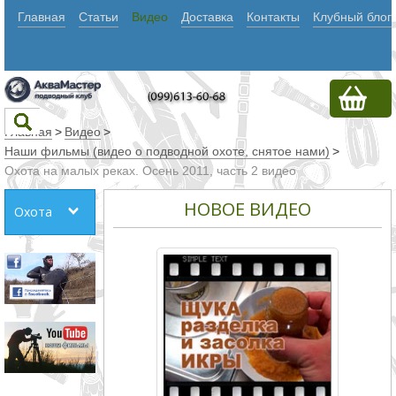
Главная
Статьи
Видео
Доставка
Контакты
Клубный блог
Главная
>
Видео
>
Наши фильмы (видео о подводной охоте, снятое нами)
>
Охота на малых реках. Осень 2011, часть 2 видео
Текст
НОВОЕ ВИДЕО
Охота
Искать
Любое из
слов
Все
слова
Точное