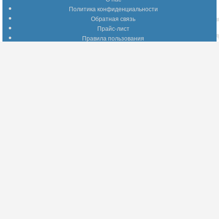
Политика конфиденциальности
Обратная связь
Прайс-лист
Правила пользования
Помощь по сайту
Путеводитель по сайту
Информация о доставке
Отследить Ваш заказ
Возврат и обмен
Помощь
Популярные страницы
Вопросы по выбору товаров
Оптимальные способы оплаты
А что делать - если…???
Барахолка
Информация для партнеров
Присоединяйтесь!
YouTube