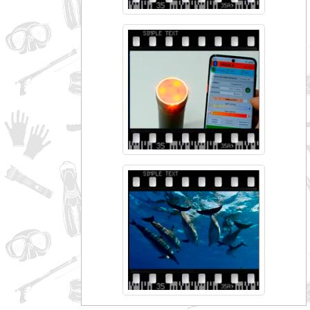
совпадение
Категории
Производитель
_JSHOP_SEARCH_COINS
от
до
грн