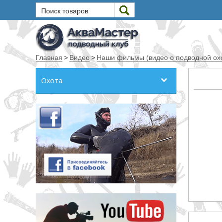
Поиск товаров
Текст
Главная
>
Видео
>
Наши фильмы (видео о подводной охо
Искать
Охота
Любое из слов
Все слова
Точное совпадение
Категории
Производитель
_JSHOP_SEARCH_COINS
от
до