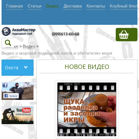
Главная
Статьи
Видео
Доставка
Контакты
Клубный блог
Главная
>
Видео
>
Видео о морской подводной охоте и обитателях моря
Текст
НОВОЕ ВИДЕО
Охота
Искать
Любое из
слов
Все
слова
Точное