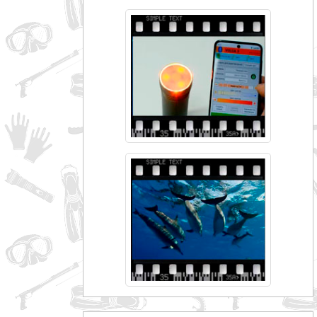
совпадение
Категории
Производитель
_JSHOP_SEARCH_COINS
от
до
грн