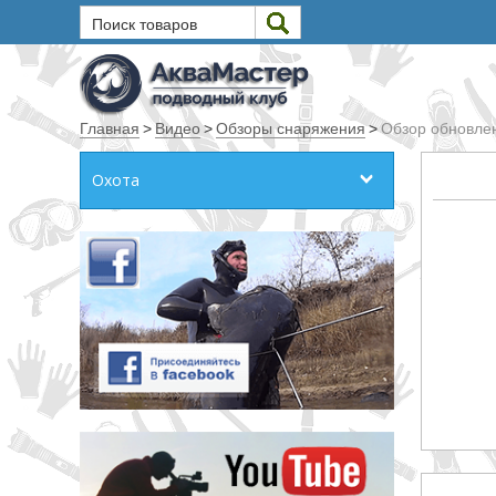
Поиск товаров
Текст
Главная
>
Видео
>
Обзоры снаряжения
>
Обзор обновле
Искать
Охота
Любое из слов
Все слова
Точное совпадение
Категории
Производитель
_JSHOP_SEARCH_COINS
от
до