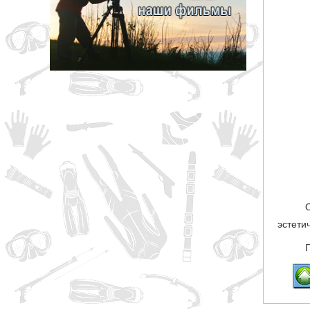
грн
ОТМЕНА
эстети