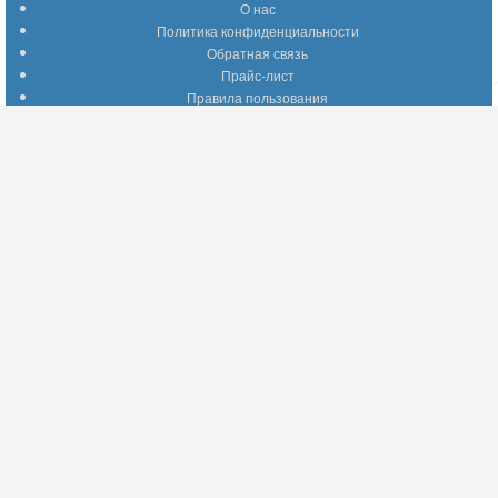
О нас
Политика конфиденциальности
Обратная связь
Прайс-лист
Правила пользования
Помощь по сайту
Путеводитель по сайту
Информация о доставке
Отследить Ваш заказ
Возврат и обмен
Помощь
Популярные страницы
Вопросы по выбору товаров
Оптимальные способы оплаты
А что делать - если…???
Барахолка
Информация для партнеров
Присоединяйтесь!
YouTube