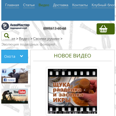
Главная
Статьи
Видео
Доставка
Контакты
Клубный блог
Главная
>
Видео
>
Своими руками
>
Эволюция подводных фонарей.
Текст
НОВОЕ ВИДЕО
Охота
Искать
Любое из
слов
Все
слова
Точное