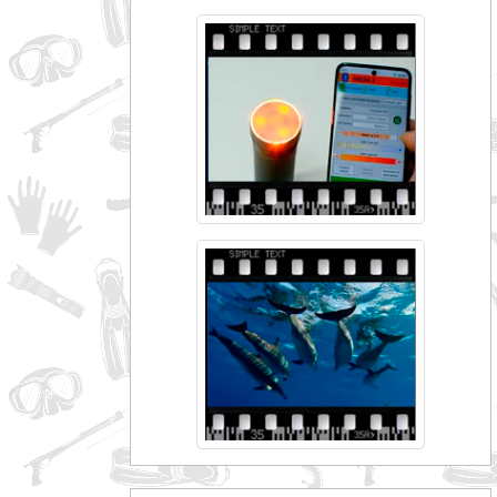
совпадение
Категории
Производитель
_JSHOP_SEARCH_COINS
от
до
грн