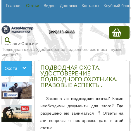
Главная
Статьи
Видео
Доставка
Контакты
Клубный блог
Главная
>
Статьи
>
Подводная охота Удостоверение подводного охотника - нужно
или нет?
Текст
ПОДВОДНАЯ ОХОТА.
Охота
УДОСТОВЕРЕНИЕ
ПОДВОДНОГО ОХОТНИКА.
Искать
ПРАВОВЫЕ АСПЕКТЫ.
Любое из
слов
Законна ли
подводная охота
? Какие
необходимы документы для этого? Где
Все
разрешено ею заниматься ? Ответы на
слова
эти вопросы я постараюсь дать в этой
Точное
статье.