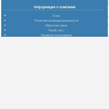
Информация о компании
О нас
Политика конфиденциальности
Обратная связь
Прайс-лист
Правила пользования
Помощь по сайту
Путеводитель по сайту
Информация о доставке
Отследить Ваш заказ
Возврат и обмен
Помощь
Популярные страницы
Вопросы по выбору товаров
Оптимальные способы оплаты
А что делать - если…???
Барахолка
Информация для партнеров