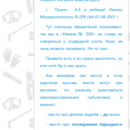
( Пункт 4.3 в редакції Наказу
Мінагрополітики N 229 (від 01.08.2001 )
Тут слеганца бредятиной попахивает,
так как в «Наказе № 229» ни слова не
говориться о подводной охоте. Кому не
лень можете проверить. Но то такэ…
Правила есть и их нужно выполнять, ну
или хотя бы о них знать.
Как минимум три места в этом
коротком кусочке текста могут при
желании, по разному трактоваться
заинтересованными субъектами, а
именно:
- место про дiлянки водойм –
дэ
мона;
- место про
посвідчення підводного