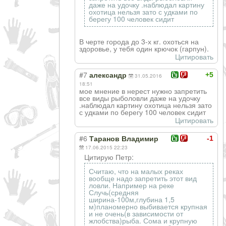
даже на удочку .наблюдал картину
охотица нельзя зато с удками по
берегу 100 человек сидит
В черте города до 3-х кг. охоться на
здоровье, у тебя один крючок (гарпун).
Цитировать
#7
+5
александр
31.05.2016
18:51
мое мнение в нерест нужно запретить
все виды рыболовли даже на удочку
.наблюдал картину охотица нельзя зато
с удками по берегу 100 человек сидит
Цитировать
#6
-1
Таранов Владимир
17.06.2015 22:23
Цитирую Петр:
Считаю, что на малых реках
вообще надо запретить этот вид
ловли. Например на реке
Случь(средняя
ширина-100м,глубина 1,5
м)планомерно выбивается крупная
и не очень(в зависимости от
жлобства)рыба. Сома и крупную