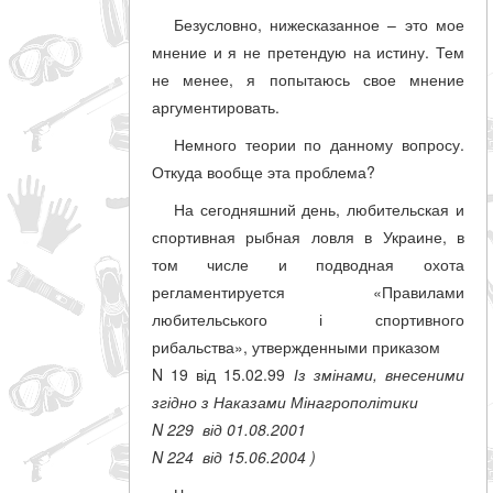
совпадение
Безусловно, нижесказанное – это мое
мнение и я не претендую на истину. Тем
Категории
не менее, я попытаюсь свое мнение
аргументировать.
Производитель
Немного теории по данному вопросу.
Откуда вообще эта проблема?
_JSHOP_SEARCH_COINS
На сегодняшний день, любительская и
от
спортивная рыбная ловля в Украине, в
том числе и подводная охота
регламентируется «Правилами
до
любительського і спортивного
рибальства», утвержденными приказом
грн
N 19 від 15.02.99
Із змінами, внесеними
згідно з Наказами Мінагрополітики
N 229 від 01.08.2001
N 224 від 15.06.2004 )