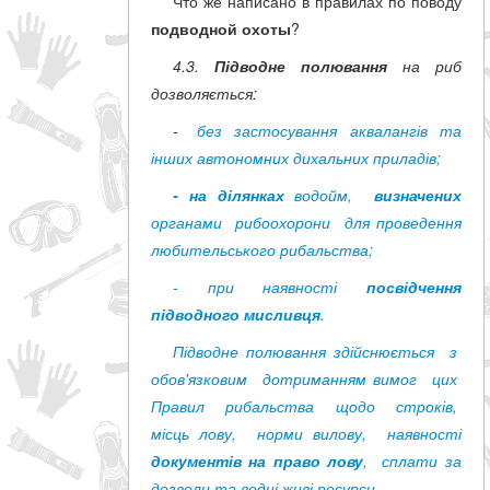
Что же написано в правилах по поводу
подводной охоты
?
4.3.
Підводне полювання
на риб
дозволяється:
-
без застосування аквалангів та
інших автономних дихальних приладів;
- на ділянках
водойм,
визначених
органами рибоохорони для проведення
любительського рибальства;
- при наявності
посвідчення
підводного мисливця
.
Підводне полювання здійснюється з
обов'язковим дотриманням вимог цих
Правил рибальства щодо строків,
місць лову, норми вилову, наявності
документів на право лову
, сплати за
дозволи та водні живі ресурси.