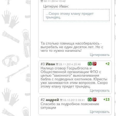
30.11.2014 13:42
Цитирую Иван:
...Скоро этому клану придет
трындец.
Та столько говнища насобиралось -
выгребать не один десяток лет. Но с
чего то нужно начинать!
Цитировать
#3
+2
Иван
28.11.2014 20:46
Налицо сговор Госрыбгоспа и
Общественной организации ФПО с
целью "законного" выколачивания
бабла с подводных охотников. Юристы
уже занимаются этим вопросом. Скоро
этому клану придет трындец.
Цитировать
#2
+13
андрей
03.10.2013 09:41
Спасибо за подробное пояснение
ситуации
Цитировать