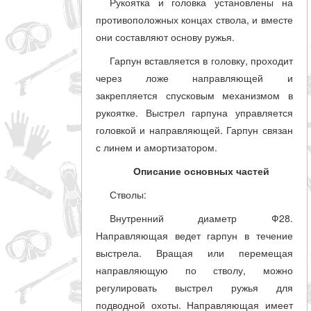
Рукоятка и головка установлены на
совпадение
противоположных концах ствола, и вместе
они составляют основу ружья.
Категории
Гарпун вставляется в головку, проходит
Производитель
через ложе направляющей и
закрепляется спусковым механизмом в
рукоятке. Выстрел гарпуна управляется
_JSHOP_SEARCH_COINS
головкой и направляющей. Гарпун связан
от
с линем и амортизатором.
Описание основных частей
до
Стволы:
Внутренний диаметр Ф28.
грн
Направляющая ведет гарпун в течение
выстрела. Вращая или перемещая
направляющую по стволу, можно
регулировать выстрел ружья для
подводной охоты. Направляющая имеет