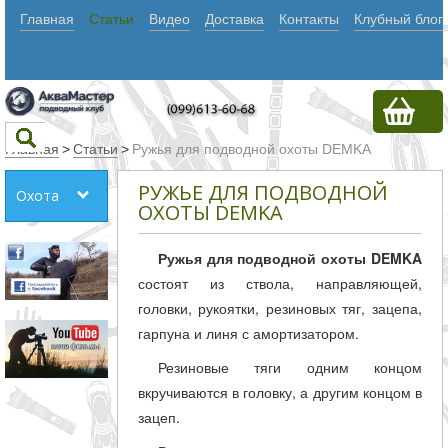
Главная
Статьи
Видео
Доставка
Контакты
Клубный блог
Главная
>
Статьи
>
Ружья для подводной охоты DEMKA
РУЖЬЕ ДЛЯ ПОДВОДНОЙ
Охота
Текст
ОХОТЫ DEMKA
Ружья для подводной охоты DEMKA
Искать
состоят из ствола, направляющей,
Любое из
головки, рукоятки, резиновых тяг, зацепа,
гарпуна и линя с амортизатором.
слов
Все
Резиновые тяги одним концом
вкручиваются в головку, а другим концом в
слова
зацеп.
Точное