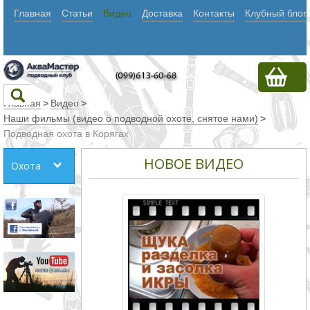
Главная
Статьи
Видео
Доставка
Контакты
Клубный блог
Главная
>
Видео
>
Наши фильмы (видео о подводной охоте, снятое нами)
>
Подводная охота в Корягах
Текст
НОВОЕ ВИДЕО
Охота
Искать
Любое из
слов
Все
слова
Точное