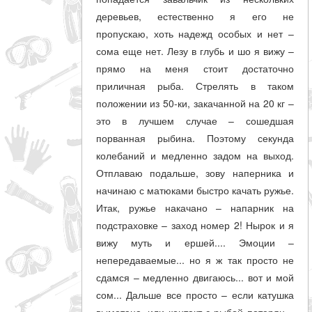
деревьев, естественно я его не
пропускаю, хоть надежд особых и нет –
сома еще нет. Лезу в глубь и шо я вижу –
прямо на меня стоит достаточно
приличная рыба. Стрелять в таком
положении из 50-ки, закачанной на 20 кг –
это в лучшем случае – сошедшая
порванная рыбина. Поэтому секунда
колебаний и медленно задом на выход.
Отплаваю подальше, зову наперника и
начинаю с матюками быстро качать ружье.
Итак, ружье накачано – напарник на
подстраховке – заход номер 2! Нырок и я
вижу муть и ершей.... Эмоции –
непередаваемые... но я ж так просто не
сдамся – медленно двигаюсь... вот и мой
сом... Дальше все просто – если катушка
вымотана, или контакт с рыбой потерян –