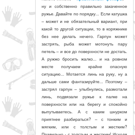
ну и собственно правильно закаченное
ружье. Давайте по порядку... Если катушка
– может и не обязательный вариант, при
какой то другой ситуации, то в коряжнике
без нее делать нечего. Гарпун может
застрять, рыба может мотонуть пару
петель – и все до поверхности не достать.
А ружжо бросить жалко... и на ровном
месте получаем крайне опасную
ситуацию... Мотается линь на руку, ну а
дальше сами фантазируйте... Поэтому –
застрял гарпун – улыбнулись, размотали
линь, подвязали ружье к палке на
поверхности или на берегу и спокойно
выпутываетесь. А с каким шнурком
приятнее разбираться? – с тонким и
мягким, или с толстым и жестким?
Правильно - с толстым и жестким! Исходя