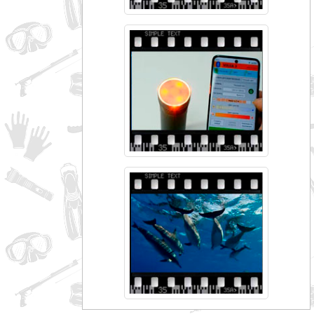
совпадение
Категории
Производитель
_JSHOP_SEARCH_COINS
от
до
грн