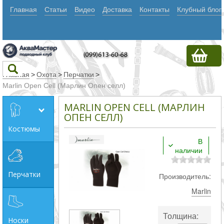
Главная
Статьи
Видео
Доставка
Контакты
Клубный блог
Главная
>
Охота
>
Перчатки
>
Marlin Open Cell (Марлин Опен селл)
Текст
MARLIN OPEN CELL (МАРЛИН
ОПЕН СЕЛЛ)
Костюмы
Искать
В
наличии
Любое из
слов
Перчатки
Производитель:
Все
Marlin
слова
Точное
Толщина:
Носки