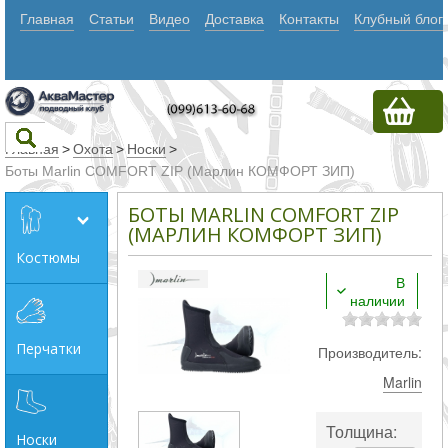
Главная
Статьи
Видео
Доставка
Контакты
Клубный блог
Главная
>
Охота
>
Носки
>
Боты Marlin COMFORT ZIP (Марлин КОМФОРТ ЗИП)
Текст
БОТЫ MARLIN COMFORT ZIP
(МАРЛИН КОМФОРТ ЗИП)
Костюмы
Искать
В
наличии
Любое из
слов
Перчатки
Производитель:
Все
Marlin
слова
Точное
Толщина:
Носки