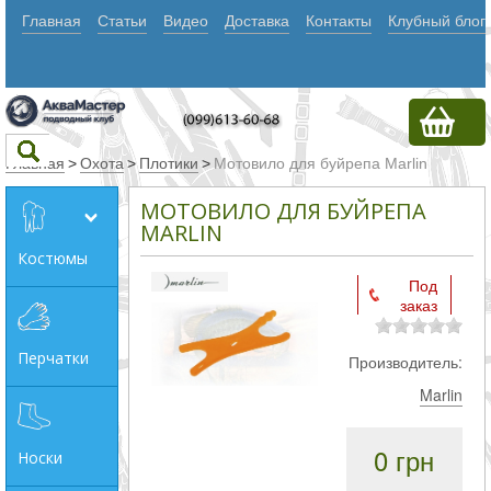
Главная
Статьи
Видео
Доставка
Контакты
Клубный блог
Главная
>
Охота
>
Плотики
>
Мотовило для буйрепа Marlin
МОТОВИЛО ДЛЯ БУЙРЕПА
Текст
MARLIN
Костюмы
Под
Искать
заказ
Любое из
Перчатки
Производитель:
слов
Marlin
Все
слова
0 грн
Носки
Точное