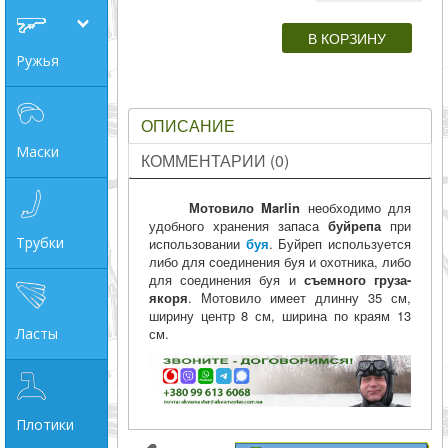
совпадение
Ружья
Категории
Производитель
ОПИСАНИЕ
Маски
КОММЕНТАРИИ (0)
_JSHOP_SEARCH_COINS
от
Мотовило Marlin
необходимо для
удобного хранения запаса
буйрепа
при
Трубки
использовании
буя
. Буйреп используется
либо для соединения буя и охотника, либо
до
для соединения буя и
съемного груза-
якоря
. Мотовило имеет длинну 35 см,
ширину центр 8 см, ширина по краям 13
Ласты
см.
грн
Плотики