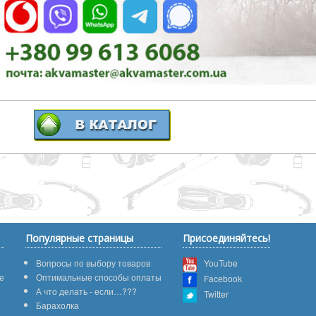
Популярные страницы
Присоединяйтесь!
Вопросы по выбору товаров
YouTube
е
Оптимальные способы оплаты
Facebook
А что делать - если…???
Twitter
Барахолка