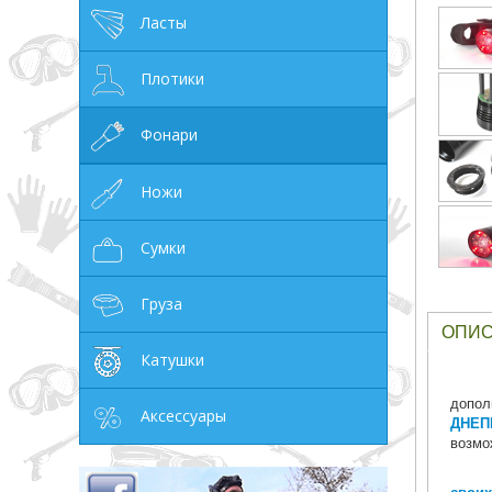
Ласты
грн
Плотики
Фонари
ОТМЕНА
Ножи
Сумки
Груза
ОПИ
Катушки
допол
Аксессуары
ДНЕП
возмо
своих