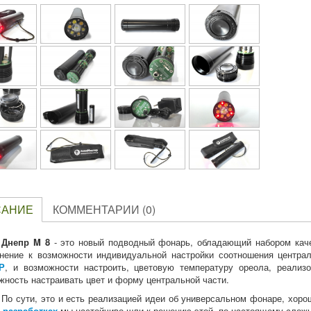
САНИЕ
КОММЕНТАРИИ (0)
Днепр M 8
- это новый подводный фонарь, обладающий набором кач
нение к возможности индивидуальной настройки соотношения централ
Р
, и возможности настроить, цветовую температуру ореола, реали
жность настраивать цвет и форму центральной части.
По сути, это и есть реализацией идеи об универсальном фонаре, хор
 разработках
мы настойчиво шли к решению этой, по настоящему сложн