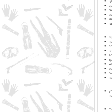
це
в
г
и
м
г
8
п
п
п
в
д
к
р
б
н
у
п
ф