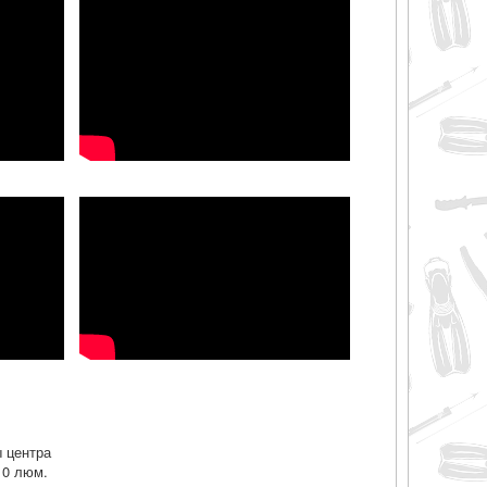
 центра
10 люм.