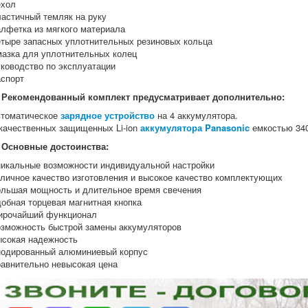
ехол
ластичный темляк на руку
алфетка из мягкого материала
етыре запасных уплотнительных резиновых кольца
мазка для уплотнительных колец
уководство по эксплуатации
аспорт
Рекомендованный комплект предусматривает дополнительно:
втоматическое
зарядное устройство
на 4 аккумулятора.
 качественных защищенных Li-ion
аккумулятора Panasonic
емкостью 34
Основные достоинства:
никальные возможности индивидуальной настройки
тличное качество изготовления и высокое качество комплектующих
ольшая мощность и длительное время свечения
добная торцевая магнитная кнопка
ирочайший функционал
озможность быстрой замены аккумуляторов
ысокая надежность
нодированный алюминиевый корпус
равнительно невысокая цена