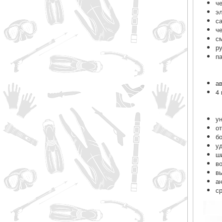
ч
э
с
ч
с
р
п
а
4
у
о
б
у
ш
в
в
а
с