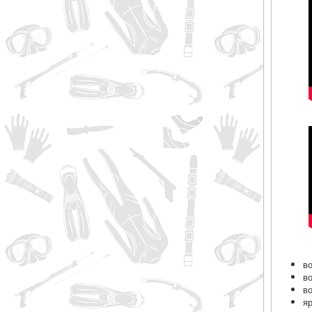
в
в
в
я