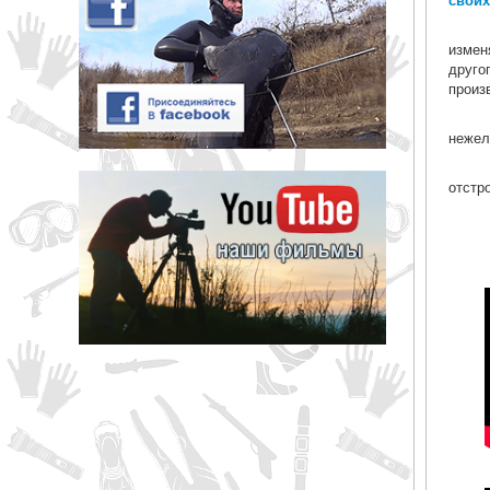
измен
друг
произ
нежел
отстр