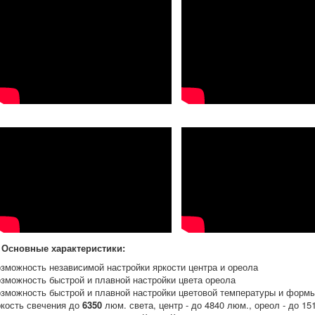
Основные характеристики:
озможность независимой настройки яркости центра и ореола
озможность быстрой и плавной настройки цвета ореола
озможность быстрой и плавной настройки цветовой температуры и формы
ркость свечения до
6350
люм. света, центр - до 4840 люм., ореол - до 15