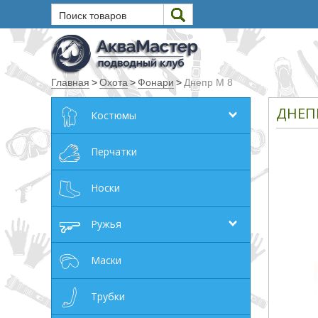
Поиск товаров
Текст
Главная
>
Охота
>
Фонари
>
Днепр М 8
Искать
ДНЕП
Костюмы
Любое из слов
Все слова
Перчатки
Точное совпадение
Носки
Категории
Ружья
Производитель
Маски
_JSHOP_SEARCH_COINS
Трубки
от
до