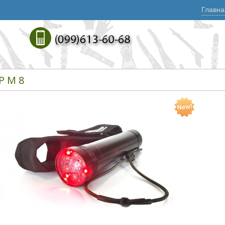
Главна
Р М 8