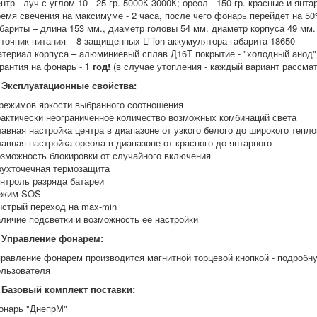
нтр - луч с углом 10 - 25 гр. 5000К-3000К; ореол - 150 гр. красные и ян
ремя свечения на максимуме - 2 часа, после чего фонарь перейдет на 5
абариты – длина 153 мм., диаметр головы 54 мм. диаметр корпуса 49 мм. 
сточник питания – 8 защищенных Li-ion аккумулятора габарита 18650
атериал корпуса – алюминиевый сплав Д16Т покрытие - "холодный анод"
арантия на фонарь -
1 год!
(в случае утопления - каждый вариант рассма
Эксплуатационные свойства:
 режимов яркости выбранного соотношения
рактически неограниченное количество возможных комбинаций света
лавная настройка центра в диапазоне от узкого белого до широкого тепло
лавная настройка ореола в диапазоне от красного до янтарного
озможность блокировки от случайного включения
вухточечная термозащита
онтроль разряда батареи
ежим SOS
ыстрый переход на max-min
аличие подсветки и возможность ее настройки
Управление фонарем:
правление фонарем производится магнитной торцевой кнопкой - подробн
ользователя
Базовый комплект поставки:
онарь "ДнепрМ"