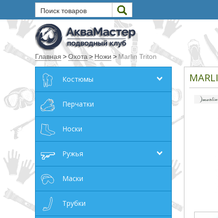
Поиск товаров
Текст
Главная
>
Охота
>
Ножи
>
Marlin Triton
Искать
MARL
Костюмы
Любое из слов
Все слова
Перчатки
Точное совпадение
Носки
Категории
Ружья
Производитель
Маски
_JSHOP_SEARCH_COINS
Трубки
от
до