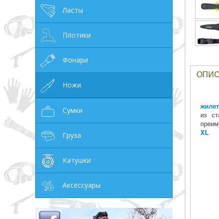
Ласты
грн
Плотики
Фонари
ОПИ
ОТМЕНА
Ножи
жиле
Сумки
из ст
преим
XL
Груза
Катушки
Аксессуары