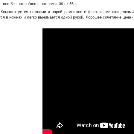
- вес без ножен/вес с ножнами: 39 г / 56 г;
Комплектуется ножнами и парой ремешков с фастексами (защелками
тся в ножнах и легко вынимается одной рукой. Хорошее сочетание цена -