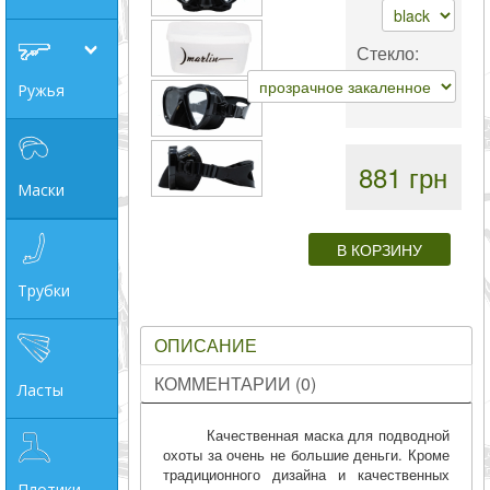
совпадение
Стекло:
Категории
Ружья
Производитель
881 грн
_JSHOP_SEARCH_COINS
Маски
от
Трубки
до
ОПИСАНИЕ
грн
КОММЕНТАРИИ (0)
Ласты
Качественная маска для подводной
охоты за очень не большие деньги. Кроме
традиционного дизайна и качественных
Плотики