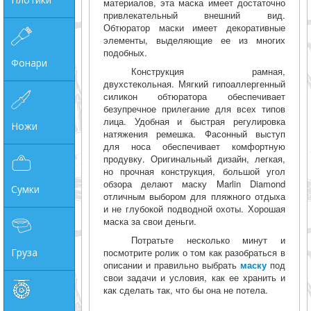
материалов, эта маска имеет достаточно
привлекательный внешний вид.
Обтюратор маски имеет декоративные
элементы, выделяющие ее из многих
подобных.
Фонари
Конструкция рамная,
двухстекольная. Мягкий гипоаллергенный
силикон обтюратора обеспечивает
безупречное прилегание для всех типов
лица. Удобная и быстрая регулировка
Ножи
натяжения ремешка. Фасонный выступ
для носа обеспечивает комфортную
продувку. Оригинальный дизайн, легкая,
но прочная конструкция, большой угол
обзора делают маску Marlin Diamond
Сумки
отличным выбором для пляжного отдыха
и не глубокой подводной охоты. Хорошая
маска за свои деньги.
Потратьте несколько минут и
Груза
посмотрите ролик о том как разобраться в
описании и правильно выбрать
маску
под
свои задачи и условия, как ее хранить и
как сделать так, что бы она не потела.