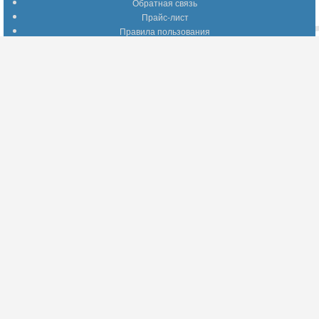
Обратная связь
Прайс-лист
Правила пользования
Помощь по сайту
Путеводитель по сайту
Информация о доставке
Отследить Ваш заказ
Возврат и обмен
Помощь
Популярные страницы
Вопросы по выбору товаров
Оптимальные способы оплаты
А что делать - если…???
Барахолка
Информация для партнеров
Присоединяйтесь!
YouTube
Facebook
Twitter