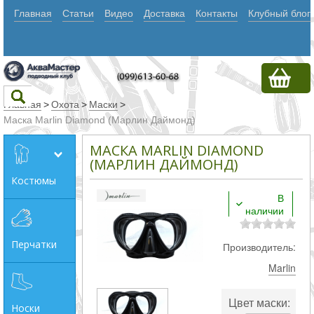
Главная
Статьи
Видео
Доставка
Контакты
Клубный блог
Главная
>
Охота
>
Маски
>
Маска Marlin Diamond (Марлин Даймонд)
Текст
МАСКА MARLIN DIAMOND
(МАРЛИН ДАЙМОНД)
Костюмы
Искать
В
наличии
Любое из
слов
Перчатки
Производитель:
Все
Marlin
слова
Точное
Цвет маски:
Носки