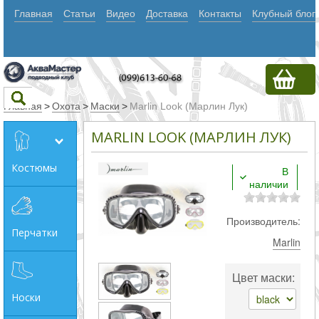
Главная
Статьи
Видео
Доставка
Контакты
Клубный блог
Главная
>
Охота
>
Маски
>
Marlin Look (Марлин Лук)
MARLIN LOOK (МАРЛИН ЛУК)
Текст
Костюмы
В
наличии
Искать
Любое из
Производитель:
Перчатки
слов
Marlin
Все
Цвет маски:
слова
Носки
Точное