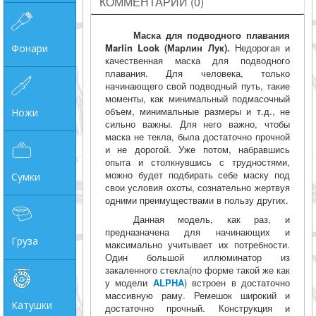
КОММЕНТАРИИ (0)
Маска для подводного плавания
Marlin Look (Марлин Лук).
Недорогая и
Фонари
качественная маска для подводного
плавания. Для человека, только
начинающего свой подводный путь, такие
моменты, как минимальный подмасочный
объем, минимальные размеры и т.д., не
Ножи
сильно важны. Для него важно, чтобы
маска не текла, была достаточно прочной
и не дорогой. Уже потом, набравшись
опыта и столкнувшись с трудностями,
можно будет подбирать себе маску под
Сумки
свои условия охоты, сознательно жертвуя
одними преимуществами в пользу других.
Данная модель, как раз, и
предназначена для начинающих и
Груза
максимально учитывает их потребности.
Один большой иллюминатор из
закаленного стекла(по форме такой же как
у модели
ALPHA
) встроен в достаточно
массивную раму. Ремешок широкий и
Катушки
достаточно прочный. Конструкция и