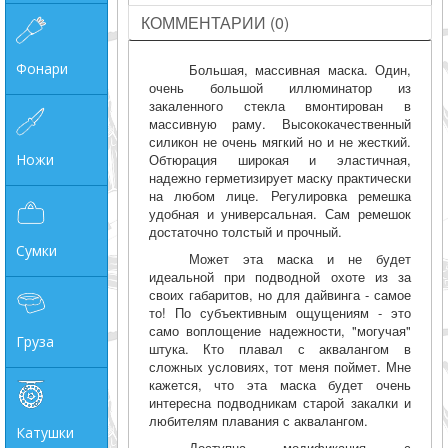
КОММЕНТАРИИ (0)
Фонари
Большая, массивная маска. Один,
очень большой иллюминатор из
закаленного стекла вмонтирован в
массивную раму. Высококачественный
силикон не очень мягкий но и не жесткий.
Ножи
Обтюрация широкая и эластичная,
надежно герметизирует маску практически
на любом лице. Регулировка ремешка
удобная и универсальная. Сам ремешок
достаточно толстый и прочный.
Сумки
Может эта маска и не будет
идеальной при подводной охоте из за
своих габаритов, но для дайвинга - самое
то! По субъективным ощущениям - это
само воплощение надежности, "могучая"
Груза
штука. Кто плавал с аквалангом в
сложных условиях, тот меня поймет. Мне
кажется, что эта маска будет очень
интересна подводникам старой закалки и
любителям плавания с аквалангом.
Катушки
Доступна модификация с