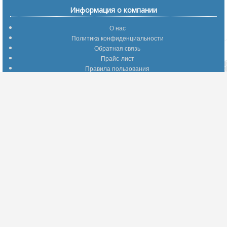
Информация о компании
О нас
Политика конфиденциальности
Обратная связь
Прайс-лист
Правила пользования
Помощь по сайту
Путеводитель по сайту
Информация о доставке
Отследить Ваш заказ
Возврат и обмен
Помощь
Популярные страницы
Вопросы по выбору товаров
Оптимальные способы оплаты
А что делать - если…???
Барахолка
Информация для партнеров