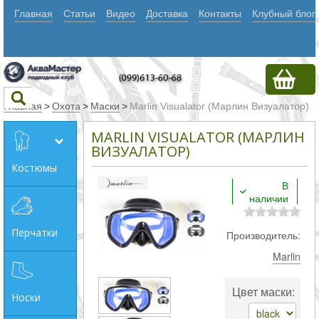
Главная
Статьи
Видео
Доставка
Контакты
Клубный блог
Главная
>
Охота
>
Маски
>
Marlin Visualator (Марлин Визуалатор)
MARLIN VISUALATOR (МАРЛИН
Текст
ВИЗУАЛАТОР)
Костюмы
В
Искать
наличии
Любое из
Перчатки
Производитель:
слов
Marlin
Все
слова
Цвет маски:
Носки
Точное