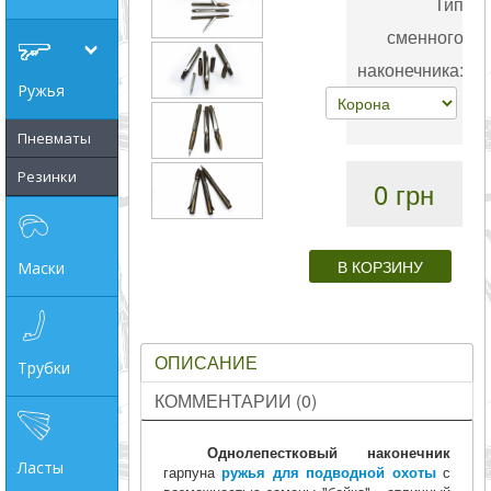
Тип
совпадение
сменного
наконечника:
Категории
Ружья
Производитель
Пневматы
Резинки
0 грн
_JSHOP_SEARCH_COINS
от
Маски
до
ОПИСАНИЕ
грн
Трубки
КОММЕНТАРИИ (0)
Однолепестковый наконечник
Ласты
гарпуна
ружья для подводной охоты
с