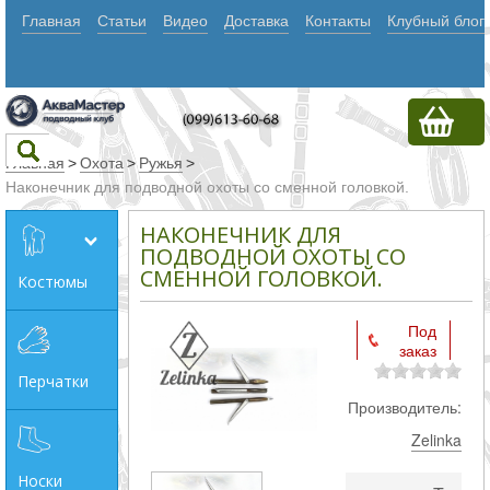
Главная
Статьи
Видео
Доставка
Контакты
Клубный блог
Главная
>
Охота
>
Ружья
>
Наконечник для подводной охоты со сменной головкой.
Текст
НАКОНЕЧНИК ДЛЯ
ПОДВОДНОЙ ОХОТЫ СО
СМЕННОЙ ГОЛОВКОЙ.
Костюмы
Искать
Любое из
Под
заказ
слов
Перчатки
Все
Производитель:
слова
Zelinka
Точное
Носки