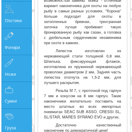
возможностью замены "бойка" - отличный
вариант наконечника для охоты на любую
рыбу в самых разных условиях. "Корона"
больше подходит для охоты в
Плотики
затопленных бревнах, трехгранная
заточка лучше пробивает такую
бронированную рыбу как сазан, а головка
с дюбельным сердечником незаменима
при охоте в камнях.
Фонари
Лепесток изготовлен из
нержавеющей стали толщиной 0,8 мм.
Шпилька, фиксирующая флажок,
изготовлена из пружинной нержавеющей
проволоки диаметром 2 мм, Задняя часть
Ножи
лепестка отогнута на 1,5-2 мм, для
лучшего раскрытия.
Резьба М 7, с проточкой под гарпун
7 мм и конусом на 8 мм гарпун. Такие
Сумки
наконечники желательно поставить на
место штатных во всех импортных
пневматах SEAC SUB ASSO, CRESSI SL,
SL/STAR, MARES SYRANO EVO и других.
Достаточно качественный
Груза
наконечник по демократичной цене!