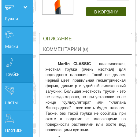
совпадение
Ружья
Категории
Производитель
ОПИСАНИЕ
Маски
КОММЕНТАРИИ (0)
_JSHOP_SEARCH_COINS
от
Marlin CLASSIC
- классическая,
жесткая трубка (очень жесткая) для
Трубки
подводного плавания. Такой ее делает
черный цвет, правильная геометрическая
до
форма, диаметр и удобный силиконовый
загубник. Большая жесткость трубки - это
не всегда хорошо, но при установке на ее
конце "бульбулятора" или "клапана
грн
Ласты
Виноградова" - жесткость будет плюсом.
Также, без такой трубки не обойтись при
охоте в водоеме с плавающими по
поверхности растениями или охоте под
нависающими кустами.
Плотики