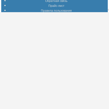
Обратная связь
Прайс-лист
Правила пользования
Помощь по сайту
Путеводитель по сайту
Информация о доставке
Отследить Ваш заказ
Возврат и обмен
Помощь
Популярные страницы
Вопросы по выбору товаров
Оптимальные способы оплаты
А что делать - если…???
Барахолка
Информация для партнеров
Присоединяйтесь!
YouTube
Facebook
Twitter