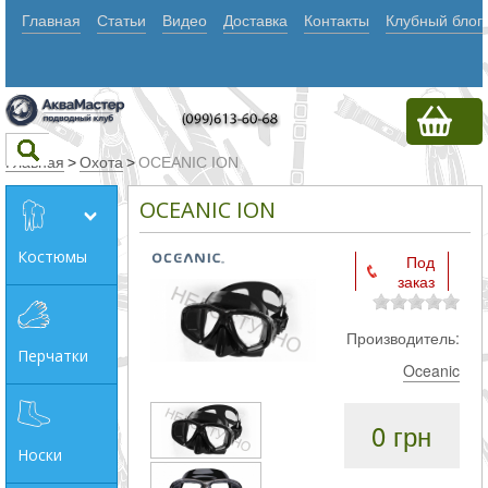
Главная
Статьи
Видео
Доставка
Контакты
Клубный блог
Главная
>
Охота
>
OCEANIC ION
OCEANIC ION
Текст
Костюмы
Под
заказ
Искать
Любое из
Производитель:
Перчатки
слов
Oceanic
Все
0 грн
слова
Носки
Точное