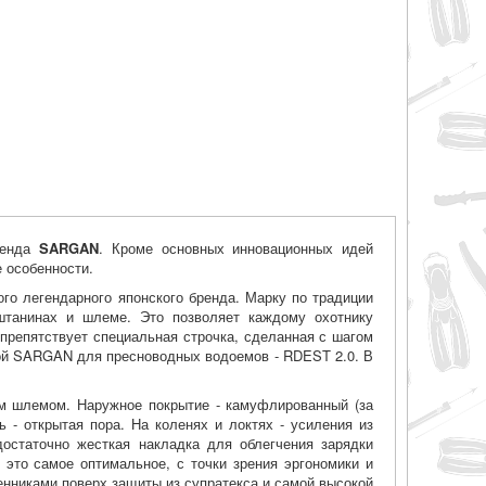
ренда
SARGAN
. Кроме основных инновационных идей
 особенности.
го легендарного японского бренда. Марку по традиции
штанинах и шлеме. Это позволяет каждому охотнику
препятствует специальная строчка, сделанная с шагом
мой SARGAN для пресноводных водоемов - RDEST 2.0. В
ым шлемом. Наружное покрытие - камуфлированный (за
 - открытая пора. На коленях и локтях - усиления из
достаточно жесткая накладка для облегчения зарядки
 это самое оптимальное, с точки зрения эргономики и
нниками поверх защиты из супратекса и самой высокой