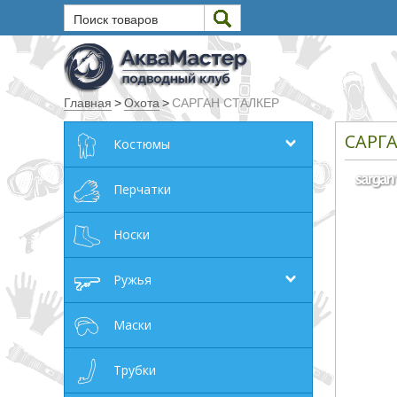
Поиск товаров
Текст
Главная
>
Охота
>
САРГАН СТАЛКЕР
Искать
САРГ
Костюмы
Любое из слов
Все слова
Перчатки
Точное совпадение
Носки
Категории
Ружья
Производитель
Маски
_JSHOP_SEARCH_COINS
Трубки
от
до