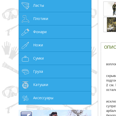
Ласты
грн
Плотики
Фонари
ОТМЕНА
Ножи
ОПИ
Сумки
вопло
Груза
скрыв
подго
Катушки
2 см.
остал
Аксессуары
исклю
супра
арбал
безоп