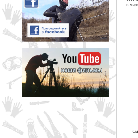
в мир
См