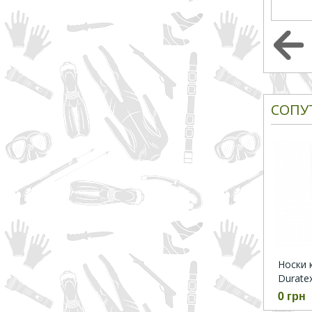
СОПУ
Носки 
Durate
0 грн