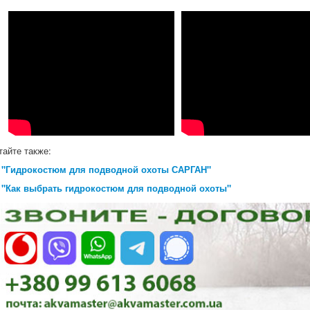
тайте также:
"Гидрокостюм для подводной охоты САРГАН"
"Как выбрать гидрокостюм для подводной охоты"