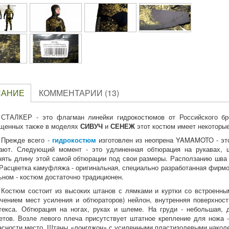
САНИЕ
КОММЕНТАРИИ (13)
СТАЛКЕР - это флагман линейки гидрокостюмов от Российского б
щенных также в моделях
СИВУЧ
и
СЕНЕЖ
этот костюм имеет некоторые
Прежде всего -
гидрокостюм
изготовлен из неопрена YAMAMOTO - это
ают. Следующий момент - это удлиненная обтюрация на рукавах, 
нять длину этой самой обтюрации под свои размеры. Расползанию шва 
 Расцветка камуфляжа - оригинальная, специально разработанная фир
ьном - костюм достаточно традиционен.
Костюм состоит из высоких штанов с лямками и куртки со встроенн
чением мест усиления и обтюраторов) нейлон, внутренняя поверхность
текса. Обтюрация на ногах, руках и шлеме. На груди - небольшая, 
етов. Возле левого плеча присутствует штатное крепление для ножа -
асности место. Штаны «лонгджон» с усиленными пластизолевыми наколе