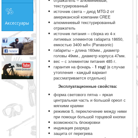
отражатель – алюминиевый,
текстурированный
источник света – диод MTG-2 от
американской компании CREE
алюминиевый текстурированный
Аксессуары
отражатель
источник питания – сборка из 4-х
литиевых элементов габарита 18650,
емкостью 3400 мАч (Panasonic)
габариты – длина 160мм., диаметр
головы 49мм., диаметр корпуса 47мм.
вес – с элементом питания 485 г.
гарантия на фонарь -
1 год!
(в случае
утопления - каждый вариант
рассматривается отдельно)
Эксплуатационные свойства:
форма светового пятна – яркая
центральная часть и большой ореол с
мягкими краями
режимов 5, переключение между ними
при помощи большой торцевой кнопки
возможность блокировки
индикация разряда
защита от перегрева