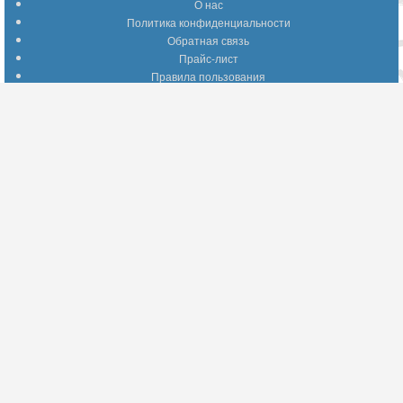
О нас
Политика конфиденциальности
Обратная связь
Прайс-лист
Правила пользования
Помощь по сайту
Путеводитель по сайту
Информация о доставке
Отследить Ваш заказ
Возврат и обмен
Помощь
Популярные страницы
Вопросы по выбору товаров
Оптимальные способы оплаты
А что делать - если…???
Барахолка
Информация для партнеров
Присоединяйтесь!
YouTube