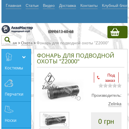
Главная
Статьи
Видео
Доставка
Контакты
Клубный блог
Главная
>
Охота
>
Фонарь для подводной охоты "Z2000"
ФОНАРЬ ДЛЯ ПОДВОДНОЙ
Текст
ОХОТЫ "Z2000"
Костюмы
Под
Искать
заказ
Любое из
Перчатки
Производитель:
слов
Zelinka
Все
слова
0 грн
Носки
Точное