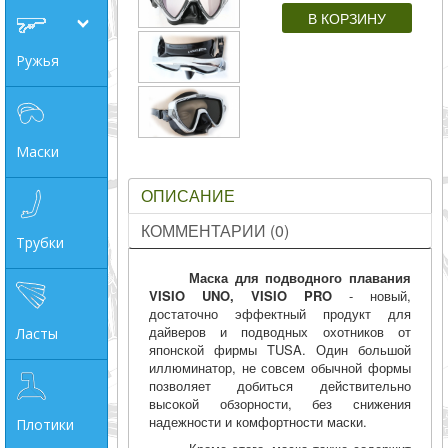
совпадение
Ружья
Категории
Производитель
Маски
_JSHOP_SEARCH_COINS
ОПИСАНИЕ
от
КОММЕНТАРИИ (0)
Трубки
до
Маска для подводного плавания
VISIO UNO, VISIO PRO
- новый,
достаточно эффектный продукт для
дайверов и подводных охотников от
Ласты
грн
японской фирмы TUSA. Один большой
иллюминатор, не совсем обычной формы
позволяет добиться действительно
высокой обзорности, без снижения
надежности и комфортности маски.
Плотики