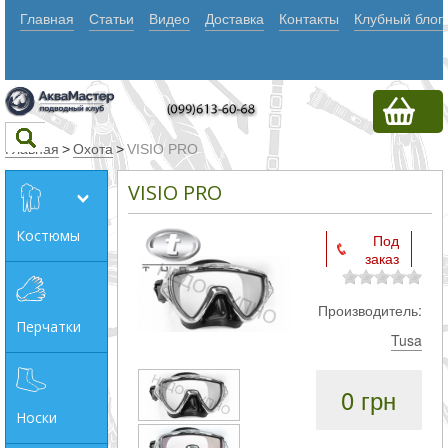
Главная
Статьи
Видео
Доставка
Контакты
Клубный блог
Главная
>
Охота
>
VISIO PRO
VISIO PRO
Текст
Костюмы
Под
заказ
Искать
Любое из
Производитель:
Перчатки
слов
Tusa
Все
0 грн
слова
Носки
Точное