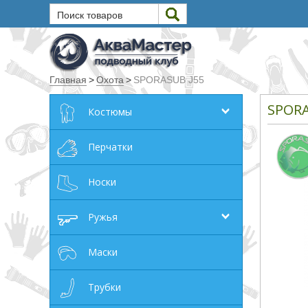
Поиск товаров
Текст
Главная
>
Охота
>
SPORASUB J55
Искать
SPORA
Костюмы
Любое из слов
Все слова
Перчатки
Точное совпадение
Носки
Категории
Ружья
Производитель
Маски
_JSHOP_SEARCH_COINS
Трубки
от
до