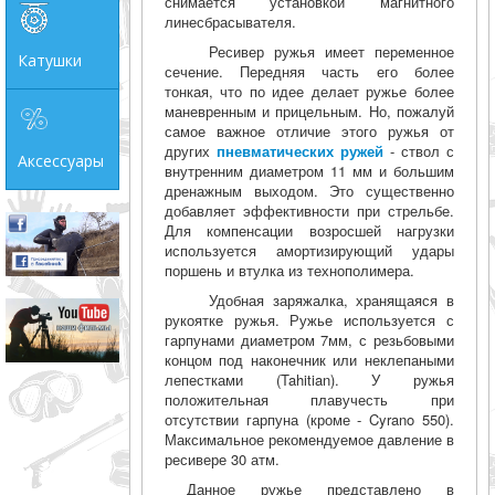
снимается установкой магнитного
линесбрасывателя.
Ресивер ружья имеет переменное
Катушки
сечение. Передняя часть его более
тонкая, что по идее делает ружье более
маневренным и прицельным. Но, пожалуй
самое важное отличие этого ружья от
других
пневматических ружей
- ствол с
Аксессуары
внутренним диаметром 11 мм и большим
дренажным выходом. Это существенно
добавляет эффективности при стрельбе.
Для компенсации возросшей нагрузки
используется амортизирующий удары
поршень и втулка из технополимера.
Удобная заряжалка, хранящаяся в
рукоятке ружья. Ружье используется с
гарпунами диаметром 7мм, с резьбовыми
концом под наконечник или неклепаными
лепестками (Tahitian). У ружья
положительная плавучесть при
отсутствии гарпуна (кроме - Cyrano 550).
Максимальное рекомендуемое давление в
ресивере 30 атм.
Данное ружье представлено в