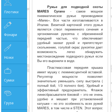
Ружье для подводной охоты
MARES Cyrano
- самое мощное
Плотики
пневматическое ружье производимое
«Mares». Все части изготавливаются в
Италии. Визитной карточкой этого ружья
является ствол переменного сечения и
эргономичная рукоятка с обрезиненной
Фонари
передней частью, что обеспечивает
удобный захват рукой и препятствует
скольжению, голубой окрас рукоятки дает
возможность легко обнаружить
местонахождение подводного ружья если
Ножи
Вы его выронили в воде.
Пластмассовая передняя крышка
имеет мушку с люминесцентной вставкой.
Регулятор мощности позволяет
Сумки
значительно уменьшать силу выстрела (
полный бой, 1/3 полного боя). Удобный и
эффективный предохранитель. Флажок
линесбрасывателя боковой – это не очень
удобно и мешает при установленной
Груза
катушке – но это особенность всех ружей
MARES, в том числе и STEN. Этот вопрос