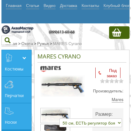
Главная
Статьи
Видео
Доставка
Контакты
Клубный блог
Главная
>
Охота
>
Ружья
>
MARES Cyrano
MARES CYRANO
Текст
Костюмы
Под
заказ
Искать
Любое из
Производитель:
Перчатки
слов
Mares
Все
Размер:
слова
Носки
Точное