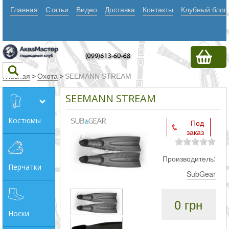
Главная
Статьи
Видео
Доставка
Контакты
Клубный блог
Главная
>
Охота
>
SEEMANN STREAM
SEEMANN STREAM
Текст
Костюмы
Под
заказ
Искать
Любое из
Производитель:
Перчатки
слов
SubGear
Все
0 грн
слова
Носки
Точное