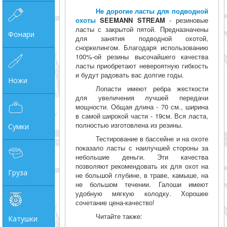
Не дорогие ласты для подводной
охоты
SEEMANN STREAM
- резиновые
ласты с закрытой пятой. Предназначены
Фонари
для занятия подводной охотой,
сноркелингом. Благодаря использованию
100%-ой резины высочайшего качества
ласты приобретают невероятную гибкость
и будут радовать вас долгие годы.
Ножи
Лопасти имеют ребра жесткости
для увеличения лучшей передачи
мощности. Общая длина - 70 см., ширина
в самой широкой части - 19см. Вся ласта,
полностью изготовлена из резины.
Сумки
Тестирование в бассейне и на охоте
показало ласты с наилучшей стороны за
небольшие деньги. Эти качества
позволяют рекомендовать их для охот на
Груза
не большой глубине, в траве, камыше, на
не большом течении. Галоши имеют
удобную мягкую колодку. Хорошее
сочетание цена-качество!
Читайте также:
Катушки