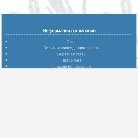
Информация о компании
О нас
Политика конфиденциальности
Обратная связь
Прайс-лист
Правила пользования
Помощь по сайту
Путеводитель по сайту
Информация о доставке
Отследить Ваш заказ
Возврат и обмен
Помощь
Популярные страницы
Вопросы по выбору товаров
Оптимальные способы оплаты