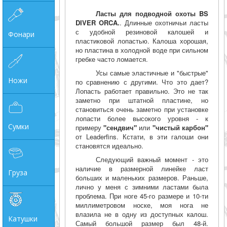
Ласты для подводной охоты BS
DIVER ORCA.
. Длинные охотничьи ласты
с удобной резиновой калошей и
Фонари
пластиковой лопастью. Калоша хорошая,
но пластина в холодной воде при сильном
гребке часто ломается.
Усы самые эластичные и "быстрые"
Ножи
по сравнению с другими. Что это дает?
Лопасть работает правильно. Это не так
заметно при штатной пластине, но
становиться очень заметно при установке
лопасти более высокого уровня - к
Сумки
примеру
"сендвич"
или
"чистый карбон"
от Leaderfins. Кстати, в эти галоши они
становятся идеально.
Следующий важный момент - это
наличие в размерной линейке ласт
Груза
больших и маленьких размеров. Раньше,
лично у меня с зимними ластами была
проблема. При ноге 45-го размере и 10-ти
миллиметровом носке, моя нога не
влазила не в одну из доступных калош.
Катушки
Самый большой размер был 48-й.