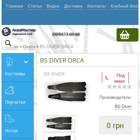
Главная
Статьи
Видео
Доставка
Контакты
Клубный блог
Главная
>
Охота
>
BS DIVER ORCA
BS DIVER ORCA
Текст
Костюмы
Под
заказ
Искать
Любое из
Производитель:
Перчатки
слов
BS Diver
Все
0 грн
слова
Носки
Точное