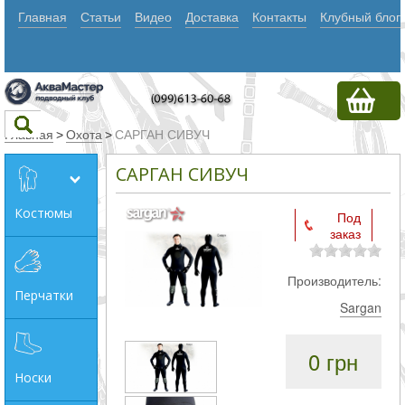
Главная
Статьи
Видео
Доставка
Контакты
Клубный блог
Главная
>
Охота
>
САРГАН СИВУЧ
САРГАН СИВУЧ
Текст
Костюмы
Под
заказ
Искать
Любое из
Производитель:
Перчатки
слов
Sargan
Все
0 грн
слова
Носки
Точное