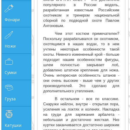
популярного в России модель,
разработанная известным Российским
охотником и тренером национальной
Фонари
сборной по подводной охоте Павлом
Антоновым.
Чем этот костюм примечателен?
Поскольку разрабатывался он охотником,
охотящимся в наших водах, то в нем
Ножи
учтены некоторые особенности такой
охоты. Немного измененный крой - больше
подходит нашим особенностям фигуры,
шлем полностью закрывает лоб,
добавлено штатное крепление для ножа.
Сумки
Очень интересная особенность штанов -
они очень высокие - выше чем у других
производителей. Это сделано для
дополнительного утепления.
В остальном - все по классике.
Груза
Снаружи нейлон, внутри - открытая пора,
усиления на локтях и коленях. Накладка
на груди для заряжания арбалета -
небольшая и достаточно жесткая. Низ
куртки заканчивается достаточно широким
Катушки
хвостом и фиксируется на две клипсы.