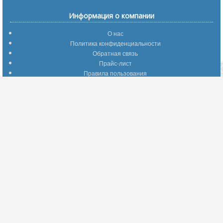
Информация о компании
О нас
Политика конфиденциальности
Обратная связь
Прайс-лист
Правила пользования
Помощь по сайту
Путеводитель по сайту
Информация о доставке
Отследить Ваш заказ
Возврат и обмен
Помощь
Популярные страницы
Вопросы по выбору товаров
Оптимальные способы оплаты
А что делать - если…???
Барахолка
Информация для партнеров