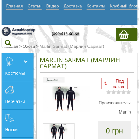
Главная
Статьи
Видео
Доставка
Контакты
Клубный блог
Главная
>
Охота
>
Marlin Sarmat (Марлин Сармат)
MARLIN SARMAT (МАРЛИН
Текст
САРМАТ)
Костюмы
Под
Искать
заказ
Любое из
Перчатки
Производитель:
слов
Marlin
Все
слова
0 грн
Носки
Точное