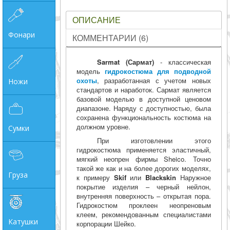
ОПИСАНИЕ
Фонари
КОММЕНТАРИИ (6)
Sarmat (Сармат)
- классическая
модель
гидрокостюма для подводной
охоты
, разработанная с учетом новых
Ножи
стандартов и наработок. Сармат является
базовой моделью в доступной ценовом
диапазоне. Наряду с доступностью, была
сохранена функциональность костюма на
должном уровне.
Сумки
При изготовлении этого
гидрокостюма применяется эластичный,
мягкий неопрен фирмы Sheico. Точно
такой же как и на более дорогих моделях,
Груза
к примеру
Skif
или
Blackskin
Наружное
покрытие изделия – черный нейлон,
внутренняя поверхность – открытая пора.
Гидрокостюм проклеен неопреновым
клеем, рекомендованным специалистами
Катушки
корпорации Шейко.