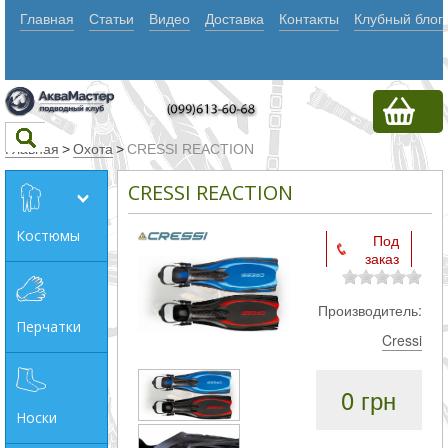
Главная
Статьи
Видео
Доставка
Контакты
Клубный блог
Главная
>
Охота
>
CRESSI REACTION
CRESSI REACTION
Текст
Костюмы
Под
заказ
Искать
Любое из
Производитель:
Перчатки
слов
Cressi
Все
0 грн
слова
Носки
Точное