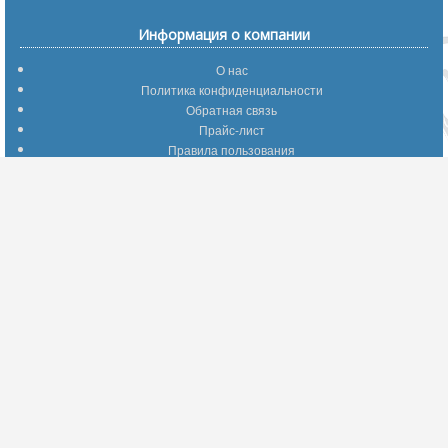
Информация о компании
О нас
Политика конфиденциальности
Обратная связь
Прайс-лист
Правила пользования
Помощь по сайту
Путеводитель по сайту
Информация о доставке
Отследить Ваш заказ
Возврат и обмен
Помощь
Популярные страницы
Вопросы по выбору товаров
Оптимальные способы оплаты
А что делать - если…???
Барахолка
Информация для партнеров