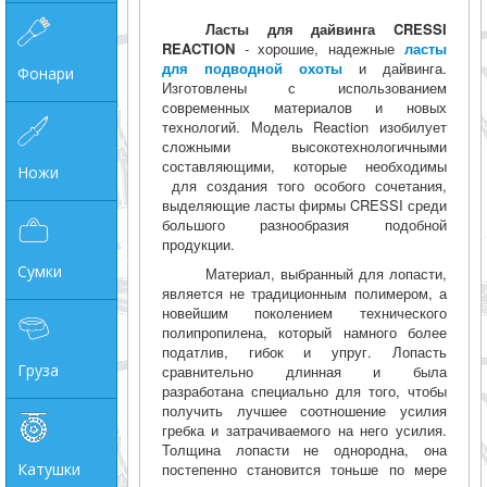
Ласты для дайвинга CRESSI
REACTION
- хорошие, надежные
ласты
для подводной охоты
и дайвинга.
Фонари
Изготовлены с использованием
современных материалов и новых
технологий. Модель Reaction изобилует
сложными высокотехнологичными
составляющими, которые необходимы
Ножи
для создания того особого сочетания,
выделяющие ласты фирмы CRESSI среди
большого разнообразия подобной
продукции.
Сумки
Материал, выбранный для лопасти,
является не традиционным полимером, а
новейшим поколением технического
полипропилена, который намного более
податлив, гибок и упруг. Лопасть
Груза
сравнительно длинная и была
разработана специально для того, чтобы
получить лучшее соотношение усилия
гребка и затрачиваемого на него усилия.
Толщина лопасти не однородна, она
Катушки
постепенно становится тоньше по мере