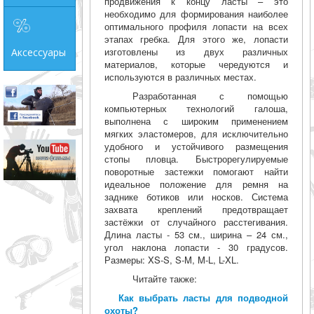
продвижения к концу ласты – это
необходимо для формирования наиболее
оптимального профиля лопасти на всех
этапах гребка. Для этого же, лопасти
изготовлены из двух различных
Аксессуары
материалов, которые чередуются и
используются в различных местах.
Разработанная с помощью
компьютерных технологий галоша,
выполнена с широким применением
мягких эластомеров, для исключительно
удобного и устойчивого размещения
стопы пловца. Быстрорегулируемые
поворотные застежки помогают найти
идеальное положение для ремня на
заднике ботиков или носков. Система
захвата креплений предотвращает
застёжки от случайного расстегивания.
Длина ласты - 53 см., ширина – 24 см.,
угол наклона лопасти - 30 градусов.
Размеры: XS-S, S-M, M-L, L-XL.
Читайте также:
Как выбрать ласты для подводной
охоты?