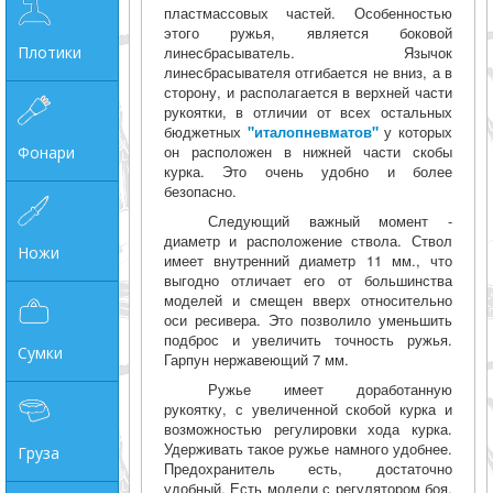
пластмассовых частей. Особенностью
этого ружья, является боковой
Плотики
линесбрасыватель. Язычок
линесбрасывателя отгибается не вниз, а в
сторону, и располагается в верхней части
рукоятки, в отличии от всех остальных
бюджетных
"италопневматов"
у которых
он расположен в нижней части скобы
Фонари
курка. Это очень удобно и более
безопасно.
Следующий важный момент -
диаметр и расположение ствола. Ствол
Ножи
имеет внутренний диаметр 11 мм., что
выгодно отличает его от большинства
моделей и смещен вверх относительно
оси ресивера. Это позволило уменьшить
подброс и увеличить точность ружья.
Сумки
Гарпун нержавеющий 7 мм.
Ружье имеет доработанную
рукоятку, с увеличенной скобой курка и
возможностью регулировки хода курка.
Удерживать такое ружье намного удобнее.
Груза
Предохранитель есть, достаточно
удобный. Есть модели с регулятором боя.