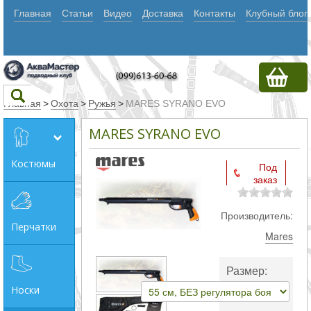
Главная
Статьи
Видео
Доставка
Контакты
Клубный блог
Главная
>
Охота
>
Ружья
>
MARES SYRANO EVO
MARES SYRANO EVO
Текст
Костюмы
Под
заказ
Искать
Любое из
Производитель:
Перчатки
слов
Mares
Все
Размер:
слова
Носки
Точное