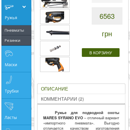
совпадение
6563
Ружья
Категории
Пневматы
грн
Производитель
Резинки
_JSHOP_SEARCH_COINS
от
Маски
до
ОПИСАНИЕ
Трубки
грн
КОММЕНТАРИИ (2)
Ружье для подводной охоты
Ласты
MARES SYRANO EVO
– отличный вариант
«импортного пневмата». Выгодно
отличается качеством изготовления