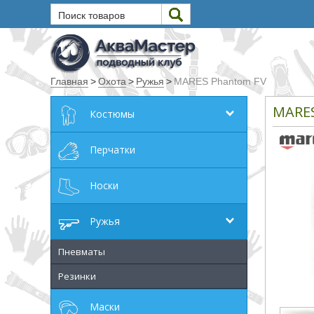
Поиск товаров
Текст
Главная
>
Охота
>
Ружья
>
MARES Phantom FV
Искать
MARE
Костюмы
Любое из слов
Все слова
Перчатки
Точное совпадение
Носки
Категории
Ружья
Производитель
Пневматы
Резинки
_JSHOP_SEARCH_COINS
Маски
от
до