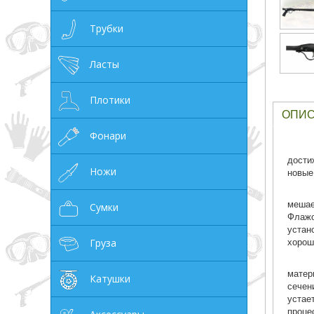
грн
Трубки
Ласты
Плотики
ОТМЕНА
ОПИ
Фонари
дости
Ножи
новые
мешае
Сумки
Флажо
устан
хорош
Груза
матер
Катушки
сечен
устае
проце