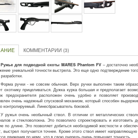
САНИЕ
КОММЕНТАРИИ (3)
Ружье для подводной охоты MARES Phantom FV
– достаточно необ
жение уникальной точности выстрела. Это еще одно подтверждение тог
 разработки.
Форма ручки - не совсем обычная. Верх ручки выполнен таким образо
т охотнику прицеливаться. Дужка курка большая и предполагает возм
к предохранителя расположен очень удобно и позволяет производ
овлен очень надежный спусковой механизм, который способен выдержив
о контролируемый. Линесбрасыватель боковой.
У ружья очень необычный ствол. В отличии от металлических ство
иалов и стекловолокна. Это позволило спроектировать и изготовить
ие по длине. Это позволяет добиться необходимой жесткости и обеспе
т, выстрел получается точнее. Кроме этого ствол имеет направляющую 
ссе движения по нему, что в свою очередь очень повышает точность.