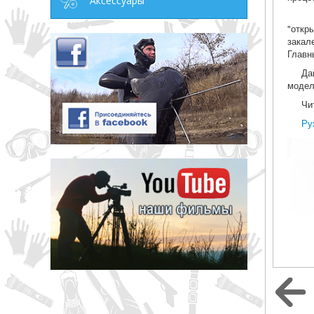
Аксессуары
"откр
закал
Главн
Да
модел
Чи
Ру